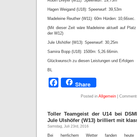
Robin Dreyer (M11): Speerwurf: 19,75m
Hagen Weigand (U18): Speerwurf: 39,53m
Madeleine Reuther (W11): 60m Hürden: 10,66sec.
(Mit dieser Zeit wäre Madeleine aktuell auf Platz 
der W12)
Jule Ulshöfer (W13): Speerwurf: 30,25m
Samira Bopp (U18): 1500m: 5,26.66min.
Glückwunsch zu diesen Leistungen und Erfolgen
BL
Facebook
Share
Posted in
Allgemein
|
Comments
Toller Teamgeist der U14 bei DS
Jule Ulshöfer (W13) brilliert mit kla
Samstag, Juli 23rd, 2016
Bei herrlichem Wetter fanden heut