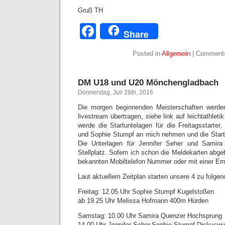
Gruß TH
Facebook
Share
Posted in
Allgemein
|
Comments
DM U18 und U20 Mönchengladbach
Donnerstag, Juli 28th, 2016
Die morgen beginnenden Meisterschaften werde
livestream übertragen, siehe link auf leichtathleti
werde die Startuntelagen für die Freitagsstarter
und Sophie Stumpf an mich nehmen und die Startg
Die Unterlagen für Jennifer Seher und Samir
Stellplatz. Sofern ich schon die Meldekarten abgeb
bekannten Mobiltelefon Nummer oder mit einer Em
Laut aktuellem Zeitplan starten unsere 4 zu folgen
Freitag: 12.05 Uhr Sophie Stumpf Kugelstoßen
ab 19.25 Uhr Melissa Hofmann 400m Hürden
Samstag: 10.00 Uhr Samira Quenzer Hochsprung
14.00 Uhr Jennifer Seher,Sophie Stumpf Diskuswu