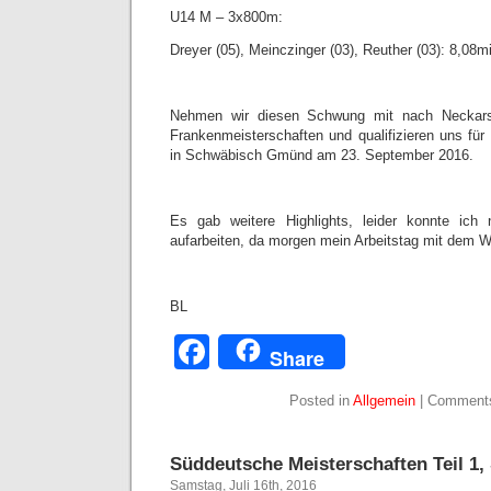
U14 M – 3x800m:
Dreyer (05), Meinczinger (03), Reuther (03): 8,08mi
Nehmen wir diesen Schwung mit nach Necka
Frankenmeisterschaften und qualifizieren uns für
in Schwäbisch Gmünd am 23. September 2016.
Es gab weitere Highlights, leider konnte ich 
aufarbeiten, da morgen mein Arbeitstag mit dem 
BL
Facebook
Share
Posted in
Allgemein
|
Comments
Süddeutsche Meisterschaften Teil 1, 
Samstag, Juli 16th, 2016