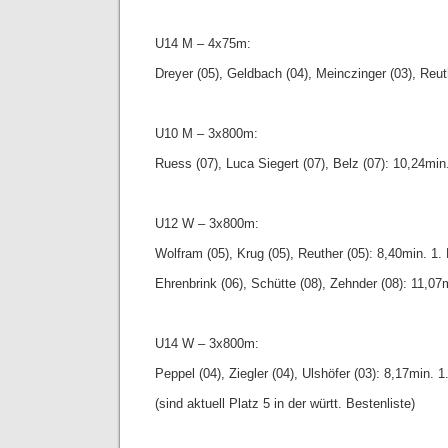
U14 M – 4x75m:
Dreyer (05), Geldbach (04), Meinczinger (03), Reut
U10 M – 3x800m:
Ruess (07), Luca Siegert (07), Belz (07): 10,24min.
U12 W – 3x800m:
Wolfram (05), Krug (05), Reuther (05): 8,40min. 1. 
Ehrenbrink (06), Schütte (08), Zehnder (08): 11,07m
U14 W – 3x800m:
Peppel (04), Ziegler (04), Ulshöfer (03): 8,17min. 1
(sind aktuell Platz 5 in der württ. Bestenliste)