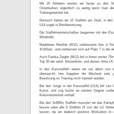
Mit 20 Athleten reisten wir heute zu den Sta
Osterburken, eigentlich zu wenig wenn man übe
Trainingsbetrieb hat.
Dennoch hatten wir 10 Staffeln am Start, in de
U14 sogar in Bestbesetzung.
Die Staffelmeisterschaften begannen mit den Einz
Windstille.
Madeleine Reuther (W11) verbesserte hier in K
4/100sec. und verbessert sich auf Platz 7 in der d
Auch Franka Ziegler (W12) lief in ihrem ersten 75m
Top 30 der württ. Bestenliste, und dieses ohne LA
In den Kurzstaffeln waren wir vor allem von d
überrascht, hier klappten die Wechsel sehr 
Besetzung im Training nicht trainiert wurden.
Bei den Jungs in der Kurzstaffel (U14) lief Leo 
Kurve, und zog locker an seinem Gegner vorbe
Kreismeistertitel verhalf.
Bei den 3x800m Staffeln mussten wir das Kampfg
besser wäre alle 6 Staffeln (4 von der LG Hoh
lassen, da wir dadurch positive Motivation in 