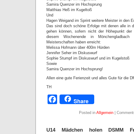
Samira Quenzer im Hochsprung
Matthias Heß im Kugeltoß
Und
Hagen Weigand im Sprint weitere Meister in den Er
Das sind doch schöne Erfolge mit denen alle in
gehen können, sofern nicht der Höhepunkt der
diesem Wochenende in Mönchengladbach sta
Meisterschaften haben erreicht:
Melissa Hofmann über 400m Hürden
Jennifer Seher im Diskuswurf
Sophie Stumpf im Diskuswurf und im Kugelstoß
Sowie
Samira Quenzer im Hochsprung!
Allen eine gute Ferienzeit und alles Gute für die D
TH
Facebook
Share
Posted in
Allgemein
|
Comments
U14 Mädchen holen DSMM Fran