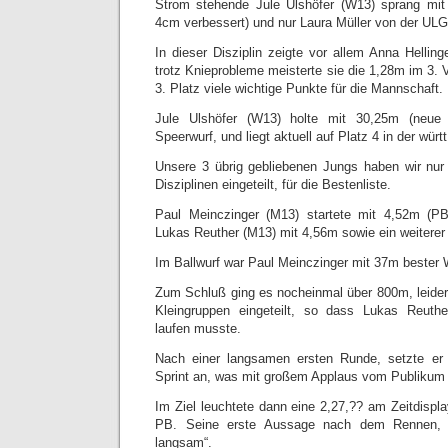
Strom stehende Jule Ulshöfer (W13) sprang mi
4cm verbessert) und nur Laura Müller von der ULG
In dieser Disziplin zeigte vor allem Anna Hellin
trotz Knieprobleme meisterte sie die 1,28m im 3. 
3. Platz viele wichtige Punkte für die Mannschaft.
Jule Ulshöfer (W13) holte mit 30,25m (neue
Speerwurf, und liegt aktuell auf Platz 4 in der württ
Unsere 3 übrig gebliebenen Jungs haben wir nur
Disziplinen eingeteilt, für die Bestenliste.
Paul Meinczinger (M13) startete mit 4,52m (P
Lukas Reuther (M13) mit 4,56m sowie ein weiterer 
Im Ballwurf war Paul Meinczinger mit 37m bester 
Zum Schluß ging es nocheinmal über 800m, leider
Kleingruppen eingeteilt, so dass Lukas Reuth
laufen musste.
Nach einer langsamen ersten Runde, setzte er
Sprint an, was mit großem Applaus vom Publikum 
Im Ziel leuchtete dann eine 2,27,?? am Zeitdispl
PB. Seine erste Aussage nach dem Rennen, 
langsam“.