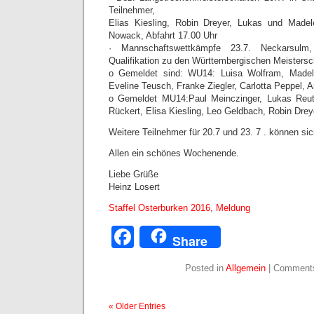
Teilnehmer,
Elias Kiesling, Robin Dreyer, Lukas und Madel
Nowack, Abfahrt 17.00 Uhr
· Mannschaftswettkämpfe 23.7. Neckarsulm,
Qualifikation zu den Württembergischen Meisters
o Gemeldet sind: WU14: Luisa Wolfram, Madele
Eveline Teusch, Franke Ziegler, Carlotta Peppel, A
o Gemeldet MU14:Paul Meinczinger, Lukas Reuth
Rückert, Elisa Kiesling, Leo Geldbach, Robin Drey
Weitere Teilnehmer für 20.7 und 23. 7 . können si
Allen ein schönes Wochenende.
Liebe Grüße
Heinz Losert
Staffel Osterburken 2016, Meldung
Facebook
Share
Posted in
Allgemein
|
Comments
« Older Entries