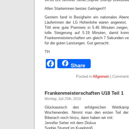
Allen Starterinnen bestes Gelingen!!!
Gestern fand in Besigheim ein nationales Abend
Läuferinnen der LG Hohenlohe waren angereist
Tittl eine gute Premiere in 5.46 Minuten zeige
tolle Steigerung auf 5.19 Minuten, damit kon
Frankenmeisterschaften um gleich 7 Sekunden ve
für die guten Leistungen. Gut gemacht.
TH
Facebook
Share
Posted in
Allgemein
|
Comments
Frankenmeisterschaften U18 Teil 1
Montag, Juli 25th, 2016
Glückwunsch den erfolgreichen Wettkäm
Wochenendes. Nimmt man den ersten Teil der 
Biberach noch hinzu, dann haben wir mit:
Jennifer Seher mit dem Diskus
Sophie Stumpf im Kugelstoß