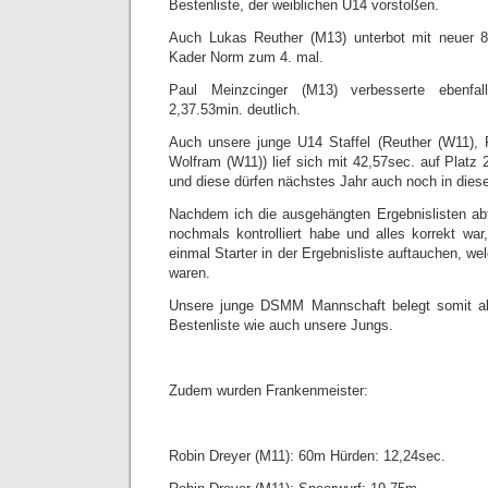
Bestenliste, der weiblichen U14 vorstoßen.
Auch Lukas Reuther (M13) unterbot mit neuer 
Kader Norm zum 4. mal.
Paul Meinzcinger (M13) verbesserte ebenf
2,37.53min. deutlich.
Auch unsere junge U14 Staffel (Reuther (W11), 
Wolfram (W11)) lief sich mit 42,57sec. auf Platz 2
und diese dürfen nächstes Jahr auch noch in dies
Nachdem ich die ausgehängten Ergebnislisten abf
nochmals kontrolliert habe und alles korrekt wa
einmal Starter in der Ergebnisliste auftauchen, we
waren.
Unsere junge DSMM Mannschaft belegt somit aktu
Bestenliste wie auch unsere Jungs.
Zudem wurden Frankenmeister:
Robin Dreyer (M11): 60m Hürden: 12,24sec.