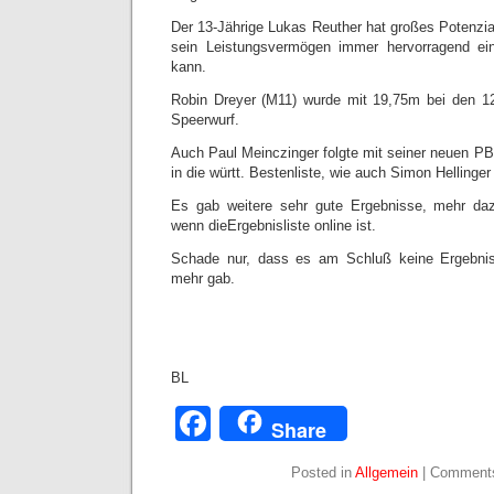
Der 13-Jährige Lukas Reuther hat großes Potenzial 
sein Leistungsvermögen immer hervorragend ei
kann.
Robin Dreyer (M11) wurde mit 19,75m bei den 1
Speerwurf.
Auch Paul Meinczinger folgte mit seiner neuen PB
in die württ. Bestenliste, wie auch Simon Hellinge
Es gab weitere sehr gute Ergebnisse, mehr da
wenn dieErgebnisliste online ist.
Schade nur, dass es am Schluß keine Ergebnis
mehr gab.
BL
Facebook
Share
Posted in
Allgemein
|
Comments