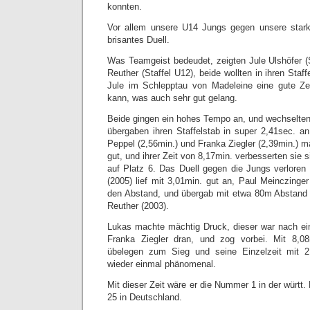
konnten.
Vor allem unsere U14 Jungs gegen unsere star
brisantes Duell.
Was Teamgeist bedeudet, zeigten Jule Ulshöfer (
Reuther (Staffel U12), beide wollten in ihren Staff
Jule im Schlepptau von Madeleine eine gute Zeit
kann, was auch sehr gut gelang.
Beide gingen ein hohes Tempo an, und wechselten 
übergaben ihren Staffelstab in super 2,41sec. an 
Peppel (2,56min.) und Franka Ziegler (2,39min.) 
gut, und ihrer Zeit von 8,17min. verbesserten sie si
auf Platz 6. Das Duell gegen die Jungs verloren
(2005) lief mit 3,01min. gut an, Paul Meinczinger
den Abstand, und übergab mit etwa 80m Abstand
Reuther (2003).
Lukas machte mächtig Druck, dieser war nach e
Franka Ziegler dran, und zog vorbei. Mit 8,08m
übelegen zum Sieg und seine Einzelzeit mit 
wieder einmal phänomenal.
Mit dieser Zeit wäre er die Nummer 1 in der württ.
25 in Deutschland.