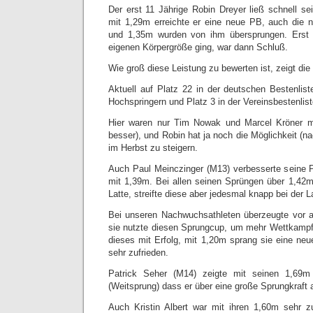
Der erst 11 Jährige Robin Dreyer ließ schnell se
mit 1,29m erreichte er eine neue PB, auch die
und 1,35m wurden von ihm übersprungen. Erst 
eigenen Körpergröße ging, war dann Schluß.
Wie groß diese Leistung zu bewerten ist, zeigt die 
Aktuell auf Platz 22 in der deutschen Bestenlist
Hochspringern und Platz 3 in der Vereinsbestenlist
Hier waren nur Tim Nowak und Marcel Kröner m
besser), und Robin hat ja noch die Möglichkeit (na
im Herbst zu steigern.
Auch Paul Meinczinger (M13) verbesserte seine 
mit 1,39m. Bei allen seinen Sprüngen über 1,42m,
Latte, streifte diese aber jedesmal knapp bei der 
Bei unseren Nachwuchsathleten überzeugte vor a
sie nutzte diesen Sprungcup, um mehr Wettkampf
dieses mit Erfolg, mit 1,20m sprang sie eine neu
sehr zufrieden.
Patrick Seher (M14) zeigte mit seinen 1,69
(Weitsprung) dass er über eine große Sprungkraft a
Auch Kristin Albert war mit ihren 1,60m sehr z