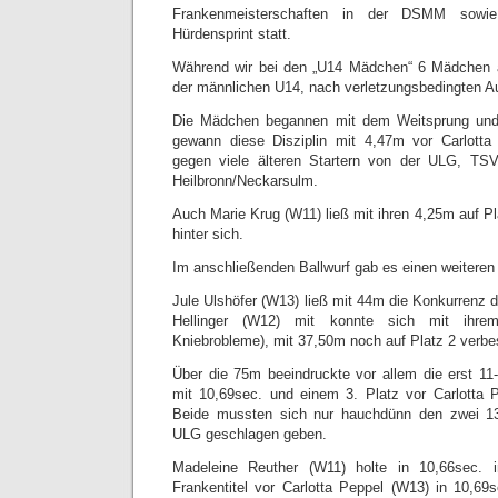
Frankenmeisterschaften in der DSMM sowi
Hürdensprint statt.
Während wir bei den „U14 Mädchen“ 6 Mädchen am
der männlichen U14, nach verletzungsbedingten Aus
Die Mädchen begannen mit dem Weitsprung und
gewann diese Disziplin mit 4,47m vor Carlott
gegen viele älteren Startern von der ULG, TS
Heilbronn/Neckarsulm.
Auch Marie Krug (W11) ließ mit ihren 4,25m auf Pl
hinter sich.
Im anschließenden Ballwurf gab es einen weiteren
Jule Ulshöfer (W13) ließ mit 44m die Konkurrenz d
Hellinger (W12) mit konnte sich mit ihrem
Kniebrobleme), mit 37,50m noch auf Platz 2 verbe
Über die 75m beeindruckte vor allem die erst 11
mit 10,69sec. und einem 3. Platz vor Carlotta 
Beide mussten sich nur hauchdünn den zwei 13-
ULG geschlagen geben.
Madeleine Reuther (W11) holte in 10,66sec.
Frankentitel vor Carlotta Peppel (W13) in 10,69