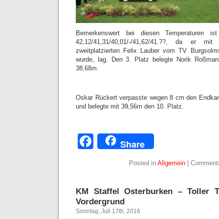
Bemerkenswert bei diesen Temperaturen is
42,12/41,31/40,01/-/41,62/41.??, da er 
zweitplatzierten Felix Lauber vom TV Burgsolm
wurde, lag. Den 3. Platz belegte Norik Roßma
38,68m.
Oskar Rückert verpasste wegen 8 cm den Endka
und belegte mit 39,56m den 10. Platz.
Facebook
Share
Posted in
Allgemein
|
Comments
KM Staffel Osterburken – Toller 
Vordergrund
Sonntag, Juli 17th, 2016