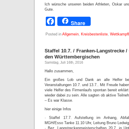
Ich wünsche unseren beiden Athleten, Oskar und
Gute.
Facebook
Share
Posted in
Allgemein
,
Kreisbestenliste
,
Wettkampfb
Staffel 10.7. / Franken-Langstrecke 
den Württembergischen
Samstag, Juli 16th, 2016
Hallo zusammen,
Ein großes Lob und Dank an alle Helfer bei
Veranstaltungen 10.7. und 13.7.. Mit Freude habe
viele Helfer des Firmenlaufs spontan bereit erklä
wieder dabei zu sein. Alle sagten ob aktive Teilne
– Es war Klasse.
hier einige Infos
· Staffel 17.7. Aufstellung im Anhang, Abfa
MGH/Esso Tanke 11.10 Uhr, Leitung Bruno Ledwig
· Bez. Langstreckenmeisterschaften 20.7. in Un