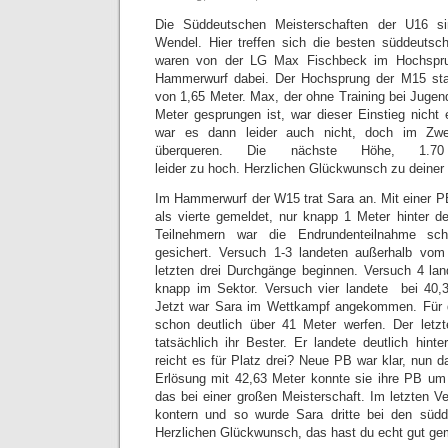
Die Süddeutschen Meisterschaften der U16 s
Wendel. Hier treffen sich die besten süddeuts
waren von der LG Max Fischbeck im Hochspr
Hammerwurf dabei. Der Hochsprung der M15 sta
von 1,65 Meter. Max, der ohne Training bei Jugend
Meter gesprungen ist, war dieser Einstieg nicht 
war es dann leider auch nicht, doch im Zwe
überqueren. Die nächste Höhe, 1.7
leider zu hoch. Herzlichen Glückwunsch zu deiner
Im Hammerwurf der W15 trat Sara an. Mit einer P
als vierte gemeldet, nur knapp 1 Meter hinter de
Teilnehmern war die Endrundenteilnahme sc
gesichert. Versuch 1-3 landeten außerhalb vom 
letzten drei Durchgänge beginnen. Versuch 4 la
knapp im Sektor. Versuch vier landete bei 40,3
Jetzt war Sara im Wettkampf angekommen. Für 
schon deutlich über 41 Meter werfen. Der let
tatsächlich ihr Bester. Er landete deutlich hint
reicht es für Platz drei? Neue PB war klar, nun 
Erlösung mit 42,63 Meter konnte sie ihre PB um
das bei einer großen Meisterschaft. Im letzten 
kontern und so wurde Sara dritte bei den südd
Herzlichen Glückwunsch, das hast du echt gut ge