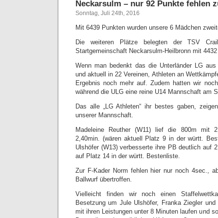
Neckarsulm – nur 92 Punkte fehlen 
Sonntag, Juli 24th, 2016
Mit 6439 Punkten wurden unsere 6 Mädchen zweite
Die weiteren Plätze belegten der TSV Crai
Startgemeinschaft Neckarsulm-Heilbronn mit 4432
Wenn man bedenkt das die Unterländer LG aus 
und aktuell in 22 Vereinen, Athleten an Wettkämpf
Ergebnis noch mehr auf. Zudem hatten wir noch
während die ULG eine reine U14 Mannschaft am St
Das alle „LG Athleten“ ihr bestes gaben, zeigen
unserer Mannschaft.
Madeleine Reuther (W11) lief die 800m mit 2,
2,40min. (wären aktuell Platz 9 in der württ. Be
Ulshöfer (W13) verbesserte ihre PB deutlich auf 2,
auf Platz 14 in der württ. Bestenliste.
Zur F-Kader Norm fehlen hier nur noch 4sec., a
Ballwurf übertroffen.
Vielleicht finden wir noch einen Staffelwett
Besetzung um Jule Ulshöfer, Franka Ziegler und
mit ihren Leistungen unter 8 Minuten laufen und som