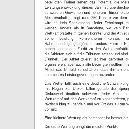
beteiligten Trainer sehen das Potential die Meis
Leistungsentwicklung dieses Jahr ist überdurchsc
schwereren Gewichten und höherern Hürden erzie
Meisterschaften liegt rund 250 Punkte vor dem 
wird es kein Spaziergang. Jeder Zehnkampf m
werden. Anders als in Barcelona, wo kein Bet
Wettkampfstätte mitgehen konnte, und der Athlet s
seine Leistung konzentrieren konnte, 
Rahmenbedingungen gänzlich anders. Familie, Fre
haben ungehindert Zutritt zu den Wettkampfstät
die Athleten sich auf die Tribünen setzen und sind
„Tunnel“. Der Athlet zuerst ist hier gefordert d
organisieren, aber auch alle Beteiligten sollten ih
Athlet das Umfeld zu schaffen, dass ihn am ehe
sein bestes Leistungsvermögen abzurufen.
Das Wetter läßt auch eine deutliche Schwankung
mit Regen zur Unzeit fallen gerade die Sprun
Diskuswurf deutlich schwerer. Jeder Athlet i
Wettkampf auf den Wettkampf zu konzentrieren,
taktisch klug zu handeln und vor Ort das zu tun w
vor gilt:
Eine kleinere Wertung als berechnet ist besser als
Die erste Wertung bringt die meisten Punkte.