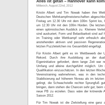
Alles ist getan – Hannover kann ko
Mittwoch, August 22nd, 2012
Kristin Albert und Tim Nowak haben ihre Wett
Deutschen Mehrkampfmeisterschaften abgeschlo
Freitag um 12.30 Uhr mit dem 100m Sprint los, 
um 12.30 Uhr mit den 100m Hürden. Die letzten 
einen optimistischen Ausblick zu. Kleinere Ver
sind auskuriert, Form und Belastbarkeit sind auf
im Training oder Wettkampf sehr erfreulich ab
anstehenden aktiven und passiven Regenerat
letzten Puzzleteilchen ins Gesamtbild eingefügt.
Für Kristin Albert geht es im Wettbewerb der
Rekord. Durch ihre Ausbildung an der dual
Eigeninitiative gefordert, denn lange Zeit war n
Umfang und alleine durchgeführt möglich. Um s
Qualifikation einzuschätzen. In den letzten Woch
Vereinstraining wahrnehmen, was in den techn
Stabilisierung auf höherem Niveau als im letzten
gelingt, die Schwachstelle rechter Sprungfuß g
bringen, dann stehen die Chancen sehr gut, beim 
neue PB zu erzielen. Dass wäre der krönende A
Saison 2012.
Für Tim Nowak ist die Zielstellung eine ganz a