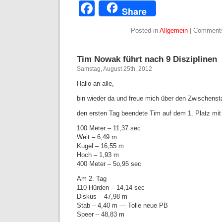
Facebook
Share
Posted in
Allgemein
|
Comments
Tim Nowak führt nach 9 Disziplinen
Samstag, August 25th, 2012
Hallo an alle,
bin wieder da und freue mich über den Zwischens
den ersten Tag beendete Tim auf dem 1. Platz mi
100 Meter – 11,37 sec
Weit – 6,49 m
Kugel – 16,55 m
Hoch – 1,93 m
400 Meter – 5o,95 sec
Am 2. Tag
110 Hürden – 14,14 sec
Diskus – 47,98 m
Stab – 4,40 m — Tolle neue PB
Speer – 48,83 m