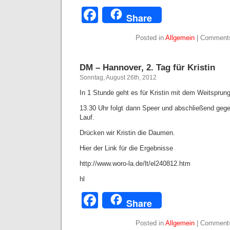
Facebook
Share
Posted in
Allgemein
|
Comments
DM – Hannover, 2. Tag für Kristin
Sonntag, August 26th, 2012
In 1 Stunde geht es für Kristin mit dem Weitsprung
13.30 Uhr folgt dann Speer und abschließend gege
Lauf.
Drücken wir Kristin die Daumen.
Hier der Link für die Ergebnisse
http://www.woro-la.de/lt/el240812.htm
hl
Facebook
Share
Posted in
Allgemein
|
Comments