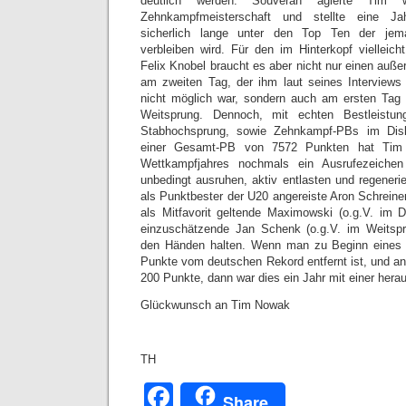
deutlich werden. Souverän agierte Tim 
Zehnkampfmeisterschaft und stellte eine Jah
sicherlich lange unter den Top Ten der jema
verbleiben wird. Für den im Hinterkopf vielleic
Felix Knobel braucht es aber nicht nur einen auß
am zweiten Tag, der ihm laut seines Interviews
nicht möglich war, sondern auch am ersten Tag 
Weitsprung. Dennoch, mit echten Bestleistu
Stabhochsprung, sowie Zehnkampf-PBs im Disk
einer Gesamt-PB von 7572 Punkten hat Tim
Wettkampfjahres nochmals ein Ausrufezeichen
unbedingt ausruhen, aktiv entlasten und regeneri
als Punktbester der U20 angereiste Aron Schreiner
als Mitfavorit geltende Maximowski (o.g.V. im 
einzuschätzende Jan Schenk (o.g.V. im Weitspru
den Händen halten. Wenn man zu Beginn eines 
Punkte vom deutschen Rekord entfernt ist, und a
200 Punkte, dann war dies ein Jahr mit einer her
Glückwunsch an Tim Nowak
TH
Facebook
Share