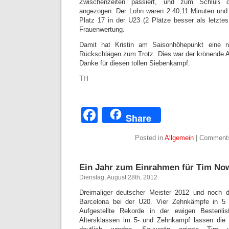
Zwischenzeiten passiert, und zum Schluß 
angezogen. Der Lohn waren 2.40,11 Minuten und
Platz 17 in der U23 (2 Plätze besser als letztes
Frauenwertung.
Damit hat Kristin am Saisonhöhepunkt eine ne
Rückschlägen zum Trotz. Dies war der krönende 
Danke für diesen tollen Siebenkampf.
TH
Facebook
Share
Posted in
Allgemein
|
Comments
Ein Jahr zum Einrahmen für Tim No
Dienstag, August 28th, 2012
Dreimaliger deutscher Meister 2012 und noch 
Barcelona bei der U20. Vier Zehnkämpfe in 5 
Aufgestellte Rekorde in der ewigen Bestenli
Altersklassen im 5- und Zehnkampf lassen die 