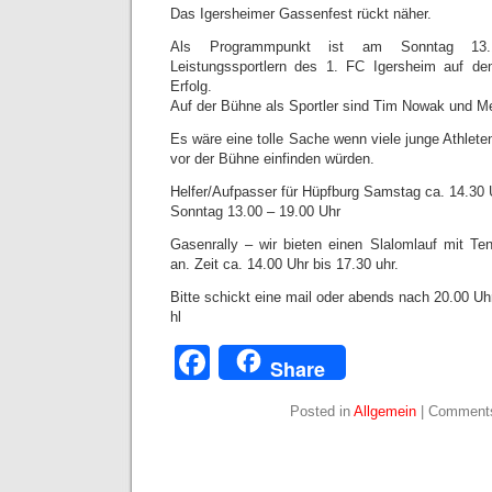
Das Igersheimer Gassenfest rückt näher.
Als Programmpunkt ist am Sonntag 13.1
Leistungssportlern des 1. FC Igersheim auf d
Erfolg.
Auf der Bühne als Sportler sind Tim Nowak und Me
Es wäre eine tolle Sache wenn viele junge Athleten
vor der Bühne einfinden würden.
Helfer/Aufpasser für Hüpfburg Samstag ca. 14.30 
Sonntag 13.00 – 19.00 Uhr
Gasenrally – wir bieten einen Slalomlauf mit Te
an. Zeit ca. 14.00 Uhr bis 17.30 uhr.
Bitte schickt eine mail oder abends nach 20.00 Uh
hl
Facebook
Share
Posted in
Allgemein
|
Comments