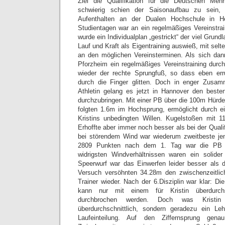
Ziel die Qualifikation für die Deutschen Meh
schwierig schien der Saisonaufbau zu sein,
Aufenthalten an der Dualen Hochschule in H
Studientagen war an ein regelmäßiges Vereinstrai
wurde ein Individualplan „gestrickt“ der viel Grund
Lauf und Kraft als Eigentraining auswieß, mit se
an den möglichen Vereinsterminen. Als sich dann
Pforzheim ein regelmäßiges Vereinstraining durch
wieder der rechte Sprungfuß, so dass eben erru
durch die Finger glitten. Doch in enger Zusam
Athletin gelang es jetzt in Hannover den beste
durchzubringen. Mit einer PB über die 100m Hürde
folgten 1.6m im Hochsprung, ermöglicht durch e
Kristins unbedingten Willen. Kugelstoßen mit 
Erhoffte aber immer noch besser als bei der Quali
bei störendem Wind war wiederum zweitbeste jem
2809 Punkten nach dem 1. Tag war die PB n
widrigsten Windverhältnissen waren ein solide
Speerwurf war das Einwerfen leider besser als 
Versuch versöhnten 34.28m den zwischenzeitlich
Trainer wieder. Nach der 6.Disziplin war klar: D
kann nur mit einem für Kristin überdurchs
durchbrochen werden. Doch was Kristi
überdurchschnittlich, sondern geradezu ein Leh
Laufeinteilung. Auf den Ziffernsprung gen