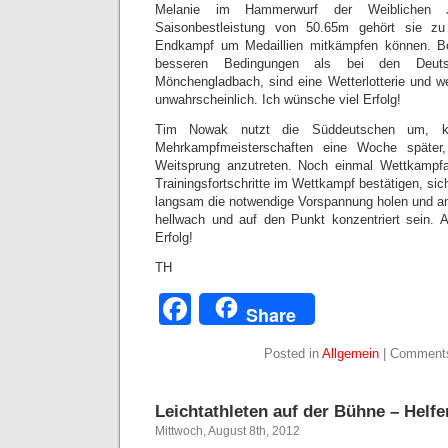
Melanie im Hammerwurf der Weiblichen 
Saisonbestleistung von 50.65m gehört sie zu
Endkampf um Medaillien mitkämpfen können. Be
besseren Bedingungen als bei den Deutsc
Mönchengladbach, sind eine Wetterlotterie und w
unwahrscheinlich. Ich wünsche viel Erfolg!
Tim Nowak nutzt die Süddeutschen um, k
Mehrkampfmeisterschaften eine Woche später
Weitsprung anzutreten. Noch einmal Wettkampf
Trainingsfortschritte im Wettkampf bestätigen, sic
langsam die notwendige Vorspannung holen und an
hellwach und auf den Punkt konzentriert sein. 
Erfolg!
TH
Facebook
Share
Posted in
Allgemein
|
Comments
Leichtathleten auf der Bühne – Helf
Mittwoch, August 8th, 2012