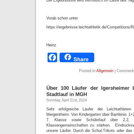
Die Ergebnisliste wird vermutlich im Laufe des Tag
Vorab schon unter
https://ergebnisse.leichtathletik.de/Competition
Heinz
Facebook
Share
Posted in
Allgemein
|
Comments
Über 100 Läufer der Igersheimer L
Stadtlauf in MGH
Sonntag, April 21st, 2024
Sehr erfolgreiche Läufer der Leichtathlete
Mergentheim. Von Kindergarten über Bambinis 1+
7. Klasse sowie Schülerlauf über 2,2,
Klassengemeinschaften zu stärken. Eindrucksvol
unsere Läufer. Durch die Schul-Trikots oder das 