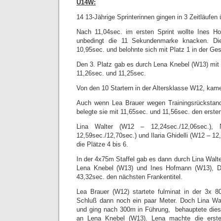
U14W:
14 13-Jährige Sprinterinnen gingen in 3 Zeitläufen
Nach 11,04sec. im ersten Sprint wollte Ines H
unbedingt die 11 Sekundenmarke knacken. Di
10,95sec. und belohnte sich mit Platz 1 in der G
Den 3. Platz gab es durch Lena Knebel (W13) mit
11,26sec. und 11,25sec.
Von den 10 Startern in der Altersklasse W12, kam
Auch wenn Lea Brauer wegen Trainingsrückstand
belegte sie mit 11,65sec. und 11,56sec. den ersten
Lina Walter (W12 – 12,24sec./12,06sec.)
12,59sec./12,70sec.) und Ilaria Ghidelli (W12 – 12
die Plätze 4 bis 6.
In der 4x75m Staffel gab es dann durch Lina Walt
Lena Knebel (W13) und Ines Hofmann (W13), Da
43,32sec. den nächsten Frankentitel.
Lea Brauer (W12) startete fulminat in der 3x 8
Schluß dann noch ein paar Meter. Doch Lina Wal
und ging nach 300m in Führung, behauptete dies
an Lena Knebel (W13). Lena machte die erst