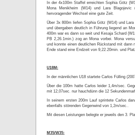
In der 4x100m Staffel erreichten Sophia Götz (W1
Mona Menikheim (W14) und Lara Blagojevic 
hervoragender Wechsel eine gute Zeit.
Über 3x 800m liefen Sophia Götz (W14) und Lara
und übergaben deutlich in Führung liegend an M
400m war es dann so weit und Kesaja Schard (W1
PB 2,26.1min.) zog an Mona vorbei. Mona versu
und konnte einen deutlichen Rückstand mit dann 
Ende stand eine Endzeit von 9,22.20min. und Plat
U18M:
In der männlichen U18 startete Carlos Fülling (2
Über die 100m hatte Carlos leider 1,4m/sec. Geg
mit 12,07sec. nur hauchdünn die 12 Sekundenmar
In seinem ersten 200m Lauf sprintete Carlos dan
ebenfalls störenden Gegenwind von 1,2m/sec..
Mit diesen Leistungen belegte er jeweils den 3. Pla
M35/W35: