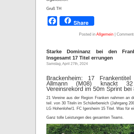
Gruß TH
Facebook
Share
Posted in
Allgemein
|
Comments
Starke Dominanz bei den Franke
Insgesamt 17 Titel errungen
Samstag, April 27th, 2024
Brackenheim: 17 Frankentite
Allmann (M08) knackt 32
Vereinsrekord im 50m Sprint bei
21 Vereine aus der Region Franken nahmen an d
teil. von 30 Titeln im Schülerbereich (Jahrgang 200
LG Hohenlohe/1. FC Igersheim 15 Titel. Was für e
Ganz tolle Leistungen des gesamten Teams.