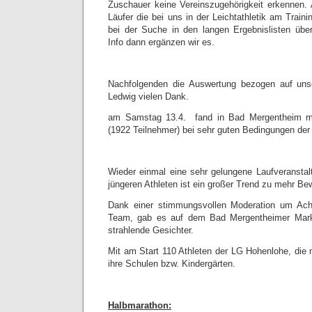
Zuschauer keine Vereinszugehörigkeit erkennen.
Läufer die bei uns in der Leichtathletik am Traini
bei der Suche in den langen Ergebnislisten übe
Info dann ergänzen wir es.
Nachfolgenden die Auswertung bezogen auf unse
Ledwig vielen Dank.
am Samstag 13.4. fand in Bad Mergentheim mit
(1922 Teilnehmer) bei sehr guten Bedingungen der 1
Wieder einmal eine sehr gelungene Laufveranstal
jüngeren Athleten ist ein großer Trend zu mehr B
Dank einer stimmungsvollen Moderation um A
Team, gab es auf dem Bad Mergentheimer Markt
strahlende Gesichter.
Mit am Start 110 Athleten der LG Hohenlohe, die 
ihre Schulen bzw. Kindergärten.
Halbmarathon: