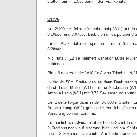
stattelmann in 10,55.55min. den Frankentitel.
U12W:
Nur 2/100sec. fehlten Antonia Lanig (W11) auf da
8,10sec. und 8,07sec. blieb sie nur knapp über 8
Einen Platz dahinter sprintete Emma Sackm
8,28sec..
Mit Platz 7 (12 Teilnehmer) war auch Luise Mülle
zufrieden.
Platz 6 gab es in der W10 für Alvina Tripel mit 9,
In der 4x 50m Staffel gab es dann Dank sehr g
durch Luise Müller (W11), Emma Sackmann (W11)
Antonia Lanig (W11) mit 3,75 Sekunden Vorsprung 
Der Zweite folgte dann in der 3x 800m Staffel
Antonia Lanig (W11) gaben der ein Jahr jüngeren
Vorsprung von ca. 15m mit.
Erstaunlich wie Alvina mit ihrer hohen Schrittfreq
2 Stadionrunden auf Abstand hielt und am Schl
über 12 Sekunden ausbaute. Am Ende standen d