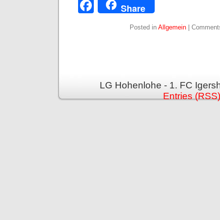
Facebook
Share
Posted in
Allgemein
|
Comments
LG Hohenlohe - 1. FC Igers
Entries (RSS