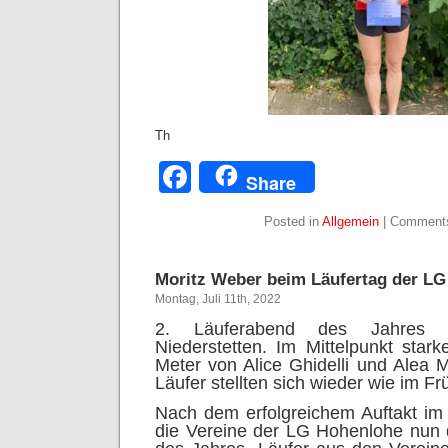
Th
Facebook
Share
Posted in
Allgemein
|
Comments
Moritz Weber beim Läufertag der L
Montag, Juli 11th, 2022
2. Läuferabend des Jahres 
Niederstetten. Im Mittelpunkt star
Meter von Alice Ghidelli und Alea
Läufer stellten sich wieder wie im Fr
Nach dem erfolgreichem Auftakt im A
die Vereine der LG Hohenlohe nun 