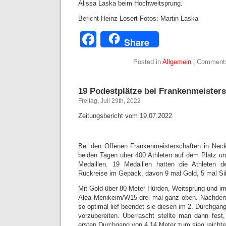
Alissa Laska beim Hochweitsprung.
Bericht Heinz Losert Fotos: Martin Laska
Facebook
Share
Posted in
Allgemein
|
Comments
19 Podestplätze bei Frankenmeister
Freitag, Juli 29th, 2022
Zeitungsbericht vom 19.07.2022
Bei den Offenen Frankenmeisterschaften in Nec
beiden Tagen über 400 Athleten auf dem Platz u
Medaillen. 19 Medaillen hatten die Athleten 
Rückreise im Gepäck, davon 9 mal Gold, 5 mal Si
Mit Gold über 80 Meter Hürden, Weitsprung und im
Alea Menikeim/W15 drei mal ganz oben. Nachdem
so optimal lief beendet sie diesen im 2. Durchgan
vorzubereiten. Überrascht stellte man dann fes
ersten Durchgang von 4,14 Meter zum sieg reichte