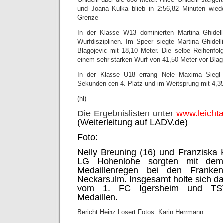
und Joana Kulka blieb in 2:56,82 Minuten wiede
Grenze
In der Klasse W13 dominierten Martina Ghidell
Wurfdisziplinen. Im Speer siegte Martina Ghidell
Blagojevic mit 18,10 Meter. Die selbe Reihenfolg
einem sehr starken Wurf von 41,50 Meter vor Blago
In der Klasse U18 errang Nele Maxima Siegl
Sekunden den 4. Platz und im Weitsprung mit 4,35
(hl)
Die Ergebnislisten unter
www.leichta
(Weiterleitung auf LADV.de)
Foto:
Nelly Breuning (16) und Franziska
LG Hohenlohe sorgten mit de
Medaillenregen bei den Frankenm
Neckarsulm. Insgesamt holte sich da
vom 1. FC Igersheim und TS
Medaillen.
Bericht Heinz Losert Fotos: Karin Herrmann