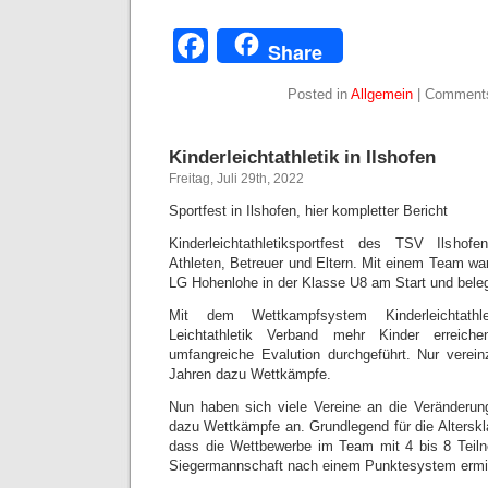
Facebook
Share
Posted in
Allgemein
|
Comments
Kinderleichtathletik in Ilshofen
Freitag, Juli 29th, 2022
Sportfest in Ilshofen, hier kompletter Bericht
Kinderleichtathletiksportfest des TSV Ilshof
Athleten, Betreuer und Eltern. Mit einem Team wa
LG Hohenlohe in der Klasse U8 am Start und beleg
Mit dem Wettkampfsystem Kinderleichtathl
Leichtathletik Verband mehr Kinder erreic
umfangreiche Evalution durchgeführt. Nur verein
Jahren dazu Wettkämpfe.
Nun haben sich viele Vereine an die Veränderun
dazu Wettkämpfe an. Grundlegend für die Alterskl
dass die Wettbewerbe im Team mit 4 bis 8 Teiln
Siegermannschaft nach einem Punktesystem ermitt