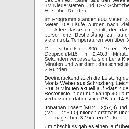
des Jahres. Läufer aus den Verein
TV Niederstetten und TSV Schrozber
Hitze ihre Runden.
Im Programm standen 800 Meter, 2
Meter. Die Läufe wurden nach Ziel
der Altersklasse eingeteilt, den das
persönliche Bestleistung zu lau
vielen trotz Temperaturen von über 
Die schnellste 800 Meter Zei
Deppisch/M15 in 2:40,8 Minu
Sekunden verbesserte sich Lena Kn
Minuten und war damit das schnells
2 Runden.
Beeindruckend auch die Leistung des
Moritz Weber aus Schrozberg. Leichtfü
3:06.9 Minuten aktuell auf Platz 2 d
Bestenliste in der nun kanpp 40 Läuf
verbesserte dabei seine PB um 14 
Jonathan Losert (M12 – 2;57,9) und 
(M10 – 2;59,0) blieben erstmals übe
der magischen 3 Minuten Marke.
Zm Abschluss gab es einen lauf übe