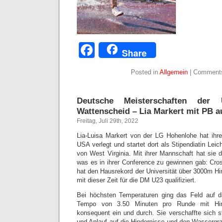
Facebook
Share
Posted in
Allgemein
|
Comments
Deutsche Meisterschaften de
Wattenscheid – Lia Markert mit PB au
Freitag, Juli 29th, 2022
Lia-Luisa Markert von der LG Hohenlohe hat ihre
USA verlegt und startet dort als Stipendiatin Leicht
von West Virginia. Mit ihrer Mannschaft hat sie 
was es in ihrer Conference zu gewinnen gab: Cros
hat den Hausrekord der Universität über 3000m Hi
mit dieser Zeit für die DM U23 qualifiziert.
Bei höchsten Temperaturen ging das Feld auf d
Tempo von 3.50 Minuten pro Runde mit Hinde
konsequent ein und durch. Sie verschaffte sich ste
und Anlauf auf die Hindernisse und den Wassergra