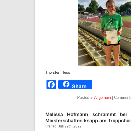
Thorsten Hess
Facebook
Share
Posted in
Allgemein
|
Comments
Melissa Hofmann schrammt bei 
Meisterschaften knapp am Treppchen
Freitag, Juli 29th, 2022