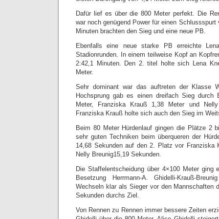
Dafür lief es über die 800 Meter perfekt. Die Re
war noch genügend Power für einen Schlussspurt v
Minuten brachten den Sieg und eine neue PB.
Ebenfalls eine neue starke PB erreichte Le
Stadionrunden. In einem teilweise Kopf an Kopfre
2:42,1 Minuten. Den 2. titel holte sich Lena Kn
Meter.
Sehr dominant war das auftreten der Klasse
Hochsprung gab es einen dreifach Sieg durch 
Meter, Franziska Krauß 1,38 Meter und Nelly
Franziska Krauß holte sich auch den Sieg im Weit
Beim 80 Meter Hürdenlauf gingen die Plätze 2 b
sehr guten Techniken beim überqueren der Hürde
14,68 Sekunden auf den 2. Platz vor Franziska
Nelly Breunig15,19 Sekunden.
Die Staffelentscheidung über 4×100 Meter ging e
Besetzung Herrmann-A. Ghidelli-Krauß-Breu
Wechseln klar als Sieger vor den Mannschaften d
Sekunden durchs Ziel.
Von Rennen zu Rennen immer bessere Zeiten erzi
Ghidelli über die 800 Meter. Alice Ghidelli steige