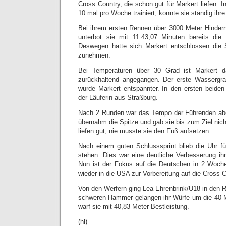
Cross Country, die schon gut für Markert liefen. I
10 mal pro Woche trainiert, konnte sie ständig ihre
Bei ihrem ersten Rennen über 3000 Meter Hindern
unterbot sie mit 11:43,07 Minuten bereits di
Deswegen hatte sich Markert entschlossen die 
zunehmen.
Bei Temperaturen über 30 Grad ist Markert 
zurückhaltend angegangen. Der erste Wassergrab
wurde Markert entspannter. In den ersten beiden
der Läuferin aus Straßburg.
Nach 2 Runden war das Tempo der Führenden ab
übernahm die Spitze und gab sie bis zum Ziel nich
liefen gut, nie musste sie den Fuß aufsetzen.
Nach einem guten Schlusssprint blieb die Uhr fü
stehen. Dies war eine deutliche Verbesserung ihr
Nun ist der Fokus auf die Deutschen in 2 Woche
wieder in die USA zur Vorbereitung auf die Cross C
Von den Werfern ging Lea Ehrenbrink/U18 in den R
schweren Hammer gelangen ihr Würfe um die 40 M
warf sie mit 40,83 Meter Bestleistung.
(hl)