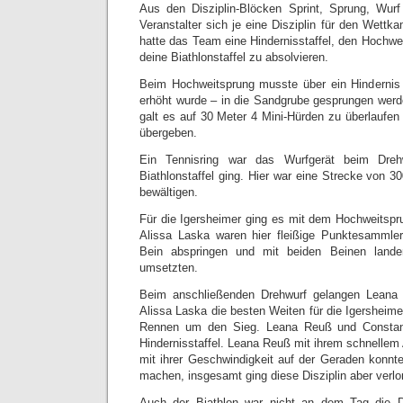
Aus den Disziplin-Blöcken Sprint, Sprung, Wur
Veranstalter sich je eine Disziplin für den Wettk
hatte das Team eine Hindernisstaffel, den Hochwe
deine Biathlonstaffel zu absolvieren.
Beim Hochweitsprung musste über ein Hinderni
erhöht wurde – in die Sandgrube gesprungen werde
galt es auf 30 Meter 4 Mini-Hürden zu überlaufen
übergeben.
Ein Tennisring war das Wurfgerät beim Dre
Biathlonstaffel ging. Hier war eine Strecke von 3
bewältigen.
Für die Igersheimer ging es mit dem Hochweitspru
Alissa Laska waren hier fleißige Punktesammler
Bein abspringen und mit beiden Beinen lande
umsetzten.
Beim anschließenden Drehwurf gelangen Leana 
Alissa Laska die besten Weiten für die Igersheime
Rennen um den Sieg. Leana Reuß und Constanz
Hindernisstaffel. Leana Reuß mit ihrem schnellem 
mit ihrer Geschwindigkeit auf der Geraden konn
machen, insgesamt ging diese Disziplin aber verlo
Auch der Biathlon war nicht an dem Tag die D