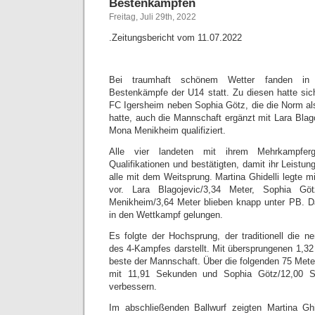
Bestenkämpfen
Freitag, Juli 29th, 2022
.Zeitungsbericht vom 11.07.2022
Bei traumhaft schönem Wetter fanden in 
Bestenkämpfe der U14 statt. Zu diesen hatte si
FC Igersheim neben Sophia Götz, die die Norm als
hatte, auch die Mannschaft ergänzt mit Lara Blago
Mona Menikheim qualifiziert.
Alle vier landeten mit ihrem Mehrkampferg
Qualifikationen und bestätigten, damit ihr Leist
alle mit dem Weitsprung. Martina Ghidelli legte 
vor. Lara Blagojevic/3,34 Meter, Sophia G
Menikheim/3,64 Meter blieben knapp unter PB. Da
in den Wettkampf gelungen.
Es folgte der Hochsprung, der traditionell die ne
des 4-Kampfes darstellt. Mit übersprungenen 1,32
beste der Mannschaft. Über die folgenden 75 Me
mit 11,91 Sekunden und Sophia Götz/12,00 S
verbessern.
Im abschließenden Ballwurf zeigten Martina Ghi