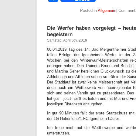
Posted in
Allgemein
|
Comments
Die Werfer haben vorgelegt – heut
begeistern
Samstag, April 6th, 2019
06.04.2019 Tag des 14. Bad Mergentheimer Stadt
tollen Erfolge der Igersheimer Werfer in der Z
Wochen bei den Winterwurf-Meisterschaften reic
errungen haben. Den Trainern Bruno und Bendikt 
und Martina Seher herzlichen Glückwunsch zu die
Athletinnen und Athleten schon so früh in der Sais
Der Stadtlauf ist zwar keine Meisterschaft auf V
doch auch ein Wettbewerb von überregionaler B
sich und seinen Verein gut zu präsentieren. Das 
lief gut – jetzt heißt es liefern und mit Mut und F
jeweilgen Distanzen anzugehen.
In gut 90 Minuten fällt der erste Startschuss mi
der LG Hohenlohe/1.FC Igersheim Läufer.
Ich freue mich auf die Wettbewerbe und werde
unterstützen.