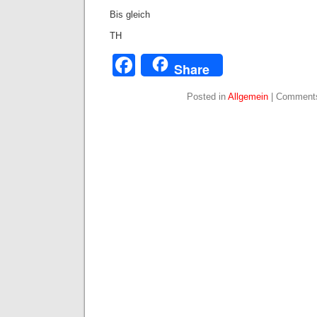
Bis gleich
TH
Facebook
Share
Posted in
Allgemein
|
Comments