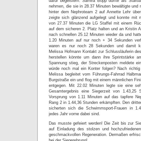
dafür begeistern. Samira Bopp durfte als Startlä
nehmen, die sie in 28.37 Minuten bewältigte und
hinter dem Nephroteam 2 auf Annette Lehr übe
zeigte sich glänzend aufgelegt und konnte mit n
von 27.37 Minuten die LG Staffel mit einem Rü
auf dem sicheren 2. Platz halten und an Kristin 
nach schnellen 25.12 Minuten wieder da und hat
1.20 Minuten auf nur noch + 34 Sekunden ve
waren es nur noch 28 Sekunden und damit ke
Melissa Hofmann Kontakt zur Schlussläuferin de
herstellen könnte um dann ihre Sprintstärke 
Spannung stieg, der Streckenposten meldete e
würde noch mal ein Konter folgen? Nach richtig
Melissa begleitet vom Führungs-Fahrrad Halbmar
Burgstraße ein und flog mit einem männlichen Fini
entgegen. Mit 22.02 Minuten legte sie eine se
Gesamtergebnis eine Siegerzeit von 1.43,25
Vorsprung von 1.11 Minuten auf das tapfere Ne
Rang 2 in 1.44,36 Stunden erkämpften. Den dritt
sicherten sich die Schwimmsport-Frauen in 1.4
jedes Jahr vorne dabei sind.
Das musste gefeiert werden! Die Zeit bis zur Sie
auf Einladung des stolzen und hochzufriedene
geschmackvollen Regeneration. Dermaßen erfrisch
bei der Siegerehrung!