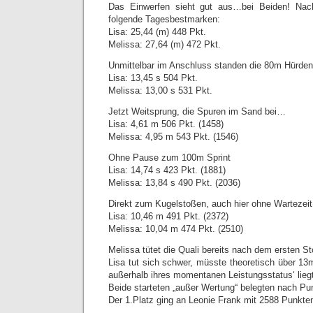
Das Einwerfen sieht gut aus…bei Beiden! Na
folgende Tagesbestmarken:
Lisa: 25,44 (m) 448 Pkt.
Melissa: 27,64 (m) 472 Pkt.
Unmittelbar im Anschluss standen die 80m Hürden
Lisa: 13,45 s 504 Pkt.
Melissa: 13,00 s 531 Pkt.
Jetzt Weitsprung, die Spuren im Sand bei…
Lisa: 4,61 m 506 Pkt. (1458)
Melissa: 4,95 m 543 Pkt. (1546)
Ohne Pause zum 100m Sprint
Lisa: 14,74 s 423 Pkt. (1881)
Melissa: 13,84 s 490 Pkt. (2036)
Direkt zum Kugelstoßen, auch hier ohne Wartezeit
Lisa: 10,46 m 491 Pkt. (2372)
Melissa: 10,04 m 474 Pkt. (2510)
Melissa tütet die Quali bereits nach dem ersten St
Lisa tut sich schwer, müsste theoretisch über 13
außerhalb ihres momentanen Leistungsstatus‘ lieg
Beide starteten „außer Wertung“ belegten nach Pu
Der 1.Platz ging an Leonie Frank mit 2588 Punkte