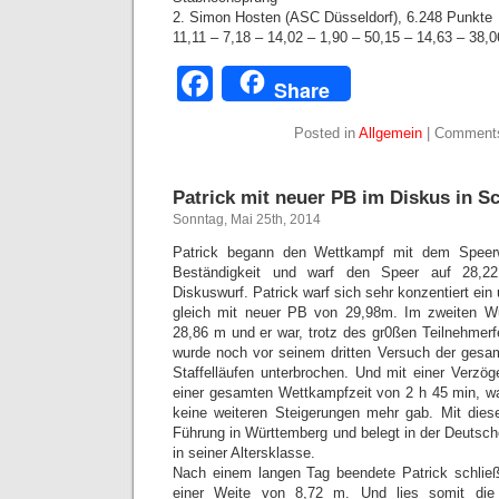
2. Simon Hosten (ASC Düsseldorf), 6.248 Punkte
11,11 – 7,18 – 14,02 – 1,90 – 50,15 – 14,63 – 38,0
Facebook
Share
Posted in
Allgemein
|
Comments
Patrick mit neuer PB im Diskus in 
Sonntag, Mai 25th, 2014
Patrick begann den Wettkampf mit dem Speerwu
Beständigkeit und warf den Speer auf 28,2
Diskuswurf. Patrick warf sich sehr konzentiert e
gleich mit neuer PB von 29,98m. Im zweiten Wu
28,86 m und er war, trotz des gr0ßen Teilnehmerfe
wurde noch vor seinem dritten Versuch der ges
Staffelläufen unterbrochen. Und mit einer Verzö
einer gesamten Wettkampfzeit von 2 h 45 min, wa
keine weiteren Steigerungen mehr gab. Mit diese
Führung in Württemberg und belegt in der Deutsch
in seiner Altersklasse.
Nach einem langen Tag beendete Patrick schließ
einer Weite von 8,72 m. Und lies somit die 