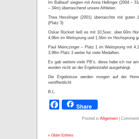
Im Ballwurf siegten mit Anna Hellinger (2004 – 3
– 34m) überraschend unsere Athleten.
Thea Hesslinger (2001) überraschte mit guten
(Platz 3)
Oskar Rückert ließ es mit 10,5sec. über 60m Hürd
4,96m im Weitsprung und 1,56m im Hochsprung ga
Paul Meinczinger – Platz 1 im Weitsprung mit 4
3,98m Platz 3 weiter für viele Medallien.
Es gab weitere viele PB’s, diese habe ich nur 
wurden nicht an der Ergebnistafel ausgehängt.
Die Ergebnisse werden morgen auf der Ho
veröffentlicht
B.L.
Facebook
Share
Posted in
Allgemein
|
Comments
« Older Entries