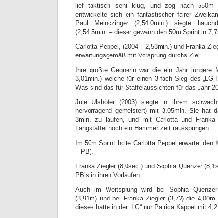
lief taktisch sehr klug, und zog nach 550m
entwickelte sich ein fantastischer fairer Zweik
Paul Meinczinger (2,54.0min.) siegte hauc
(2,54.5min. – dieser gewann den 50m Sprint in 7,7
Carlotta Peppel, (2004 – 2,53min.) und Franka Zieg
erwartungsgemäß mit Vorsprung durchs Ziel.
Ihre größte Gegnerin war die ein Jahr jüngere 
3,01min.) welche für einen 3-fach Sieg des „LG-
Was sind das für Staffelaussichten für das Jahr 2
Jule Ulshöfer (2003) siegte in ihrem schwach
hervorragend gemeistert) mit 3,05min. Sie hat da
3min. zu laufen, und mit Carlotta und Franka 
Langstaffel noch ein Hammer Zeit rausspringen.
Im 50m Sprint holte Carlotta Peppel erwartet den K
– PB).
Franka Ziegler (8,0sec.) und Sophia Quenzer (8,1sec
PB’s in ihren Vorläufen.
Auch im Weitsprung wird bei Sophia Quenzer 
(3,91m) und bei Franka Ziegler (3,7?) die 4,00m 
dieses hatte in der „LG“ nur Patrica Käppel mit 4,