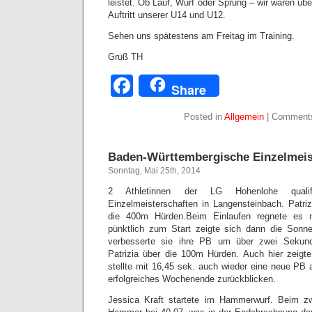
leistet. Ob Lauf, Wurf oder Sprung – wir waren übe
Auftritt unserer U14 und U12.
Sehen uns spätestens am Freitag im Training.
Gruß TH
Facebook
Share
Posted in
Allgemein
|
Comments
Baden-Württembergische Einzelmeis
Sonntag, Mai 25th, 2014
2 Athletinnen der LG Hohenlohe qualif
Einzelmeisterschaften in Langensteinbach. Patriz
die 400m Hürden.Beim Einlaufen regnete es n
pünktlich zum Start zeigte sich dann die Sonne
verbesserte sie ihre PB um über zwei Sekun
Patrizia über die 100m Hürden. Auch hier zeigt
stellte mit 16,45 sek. auch wieder eine neue PB 
erfolgreiches Wochenende zurückblicken.
Jessica Kraft startete im Hammerwurf. Beim zw