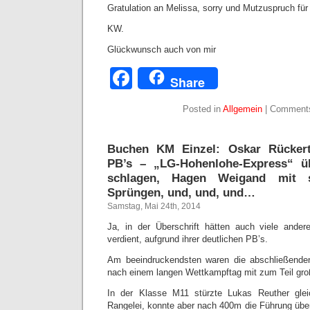
Gratulation an Melissa, sorry und Mutzuspruch für 
KW.
Glückwunsch auch von mir
Facebook
Share
Posted in
Allgemein
|
Comments
Buchen KM Einzel: Oskar Rückert
PB’s – „LG-Hohenlohe-Express“ ü
schlagen, Hagen Weigand mit 
Sprüngen, und, und, und…
Samstag, Mai 24th, 2014
Ja, in der Überschrift hätten auch viele ander
verdient, aufgrund ihrer deutlichen PB’s.
Am beeindruckendsten waren die abschließende
nach einem langen Wettkampftag mit zum Teil gro
In der Klasse M11 stürzte Lukas Reuther glei
Rangelei, konnte aber nach 400m die Führung üb