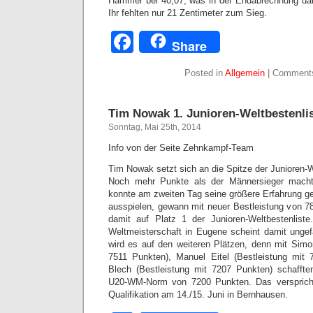
Hammer bei 40,07, was in der Endabrechnung dann
Ihr fehlten nur 21 Zentimeter zum Sieg.
Facebook
Share
Posted in
Allgemein
|
Comments
Tim Nowak 1. Junioren-Weltbestenli
Sonntag, Mai 25th, 2014
Info von der Seite Zehnkampf-Team
Tim Nowak setzt sich an die Spitze der Junioren-W
Noch mehr Punkte als der Männersieger mach
konnte am zweiten Tag seine größere Erfahrung g
ausspielen, gewann mit neuer Bestleistung von 7
damit auf Platz 1 der Junioren-Weltbestenliste
Weltmeisterschaft in Eugene scheint damit unge
wird es auf den weiteren Plätzen, denn mit Simo
7511 Punkten), Manuel Eitel (Bestleistung mit
Blech (Bestleistung mit 7207 Punkten) schafften
U20-WM-Norm von 7200 Punkten. Das verspricht
Qualifikation am 14./15. Juni in Bernhausen.