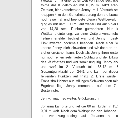
Wettkampf mit einer guten Zeit von 14,08 sec. üb
folgte das Kugelstoßen mit 10,15 m. Jetzt sta
Zeitplan, hier verschenkte Jenny im 1. Versuch seh
knappen 4 m den Sicherheitssprung den sie brauch
noch zweimal und beendete diesen Wettbewerb 
ging es mit dem 100 m Lauf weiter und auch hier 
von 14,28 sec. Punkte gutmachten. Nun k
Wettkampfeinteilung, zu einer Zeitplanverschie
Teilnehmerfelder bedingt war und Jenny muss
Diskuswerfen nochmals beenden. Nach einer Wa
konnte Jenny sich einwerfen und wir dachten sc
sicher erreichen kann. Doch als Jenny ihren erste
nur noch einen sehr lauten Schlag und der Diksu
des Wurfnetzes und war somit ungültig. Jenny abe
und warf im 2. Versuch tolle 35,12 m. So
Gesamtpunktzahl von 2441 und kam bei dies
fehlenden Punkten auf Platz 2. Erste wurde d
Franziska Hohner aus Villingen-Schwenningen mi
Ergebnis liegt Jenny momentan auf dem 7. 
Bestenliste.
Jenny, mach so weiter. Glückwunsch
Johanna kämpfte und lief die 80 m Hürden in 15,
9,01 m weit. Nach dem Weitsprung den Johanna m
sie verletzungsbedingt auf. Johanna hat 