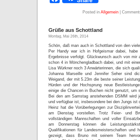
Share
Posted in
Allgemein
|
Comments
Grüße aus Schottland
Montag, Mai 26th, 2014
Schön, daß man auch in Schottland von den vielen
Per Handy war ich in Hofgeismar dabei, habe 
Ergebnisse verfolgt. Glückwunsch auch von mir a
schon 4 in Mönchengladbach dabei, und mit einer
Lisa Würkner noch 3 Anwärterinnen, die sich qual
Johanna Marseille und Jennifer Seher sind di
Weigand, der mit 5.23m die beste seiner Leistung
Hürden und der Hochsprung neue Bestleistungen
einige die Chancen in Buchen nicht genutzt, um s
Bei den am Samstag anstehenden DSMM wird je
und verfügbar ist, insbesondere bei den Jungs ist
Heinz hat die Vorüberlegungen zur Disziplinverte
am Dienstag vorstellen. Trotz Feier- und B
vollständigen Mannschaften und voller Einsatzb
am Donnerstag können die Leistungsstärkst
Qualifikationen für Landesmeisterschaften und 
gezeigt, dass Bruno mit seinem Team hervor