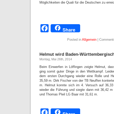
Möglichkeiten die Quali für die Deutschen zu errei
Facebook
Share
Posted in
Allgemein
|
Comments
Helmut wird Baden-Württembergisch
Montag, Mai 26th, 2014
Beim Einwerfen in Löffingen zeigte Helmut, das
ging somit guter Dinge in den Wettkampf. Leider 
dem ersten Durchgang wieder eine Rolle und H
35,59 m. Dirk Fischer von der TB Neuffen kontert
m. Helmut konnte sich im 4. Versuch auf 36,3
wieder die Führung und siegte dann mit 36,42 m 
und Thomas Pleil LG Baar mit 31,61 m.
Facebook