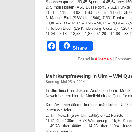
Stabhochsprung – 60,45 Speer – 4:45,64 über 15
2. Simon Hosten (ASC Düsseldorf), 7.511 Punkte
11,11 – 7,18 – 14,02 – 1,90 – 50,15 – 14,63 – 38,0
3. Manuel Eitel (SSV Ulm 1846), 7.301 Punkte
10,80 – 7,33 – 14,14 – 1,96 – 50,13 – 14,64 – 35,5
4. Torben Blech (LG Kindelsberg-Kreuztal), 7.207
11,04 – 7,13 – 13,53 – 1,87 – 51,26 – 14,68 – 33,2
Facebook
Share
Posted in
Allgemein
|
Comments
Mehrkampfmeeting in Ulm – WM Qua
Sonntag, Mai 25th, 2014
In Ulm findet an diesem Wochenende ein Mehrka
Nowak besteht hier die Möglichkeit die Quali für
Die Zwischenstände bei der männlichen U20 
lauten wie folgt:
1. Tim Nowak (SSV Ulm 1846), 6.412 Punkte
11,31 über 100m – 6,73 Weitsprung – 15,30 Kuge
– 49,78 über 400m – 14,25 über 110m Hürde
Stabhochsprung