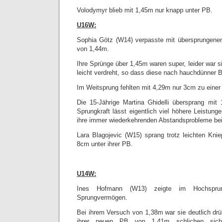
Volodymyr blieb mit 1,45m nur knapp unter PB.
U16W:
Sophia Götz (W14) verpasste mit übersprungene
von 1,44m.
Ihre Sprünge über 1,45m waren super, leider war s
leicht verdreht, so dass diese nach hauchdünner Be
Im Weitsprung fehlten mit 4,29m nur 3cm zu eine
Die 15-Jährige Martina Ghidelli übersprang mit
Sprungkraft lässt eigentlich viel höhere Leistunge
ihre immer wiederkehrenden Abstandsprobleme be
Lara Blagojevic (W15) sprang trotz leichten Kni
8cm unter ihrer PB.
U14W:
Ines Hofmann (W13) zeigte im Hochspru
Sprungvermögen.
Bei ihrem Versuch von 1,38m war sie deutlich drü
ihrer neuen PB von 1,41m schlichen sich