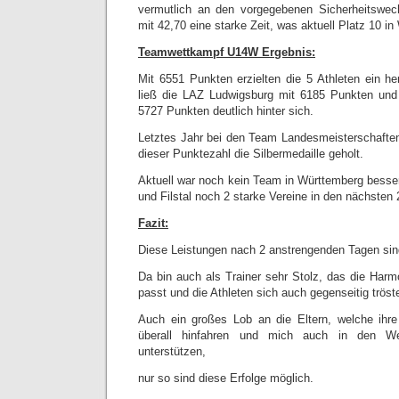
vermutlich an den vorgegebenen Sicherheitswe
mit 42,70 eine starke Zeit, was aktuell Platz 10 i
Teamwettkampf U14W Ergebnis:
Mit 6551 Punkten erzielten die 5 Athleten ein h
ließ die LAZ Ludwigsburg mit 6185 Punkten und
5727 Punkten deutlich hinter sich.
Letztes Jahr bei den Team Landesmeisterschaften
dieser Punktezahl die Silbermedaille geholt.
Aktuell war noch kein Team in Württemberg bess
und Filstal noch 2 starke Vereine in den nächsten
Fazit:
Diese Leistungen nach 2 anstrengenden Tagen si
Da bin auch als Trainer sehr Stolz, das die Ha
passt und die Athleten sich auch gegenseitig trös
Auch ein großes Lob an die Eltern, welche ih
überall hinfahren und mich auch in den We
unterstützen,
nur so sind diese Erfolge möglich.