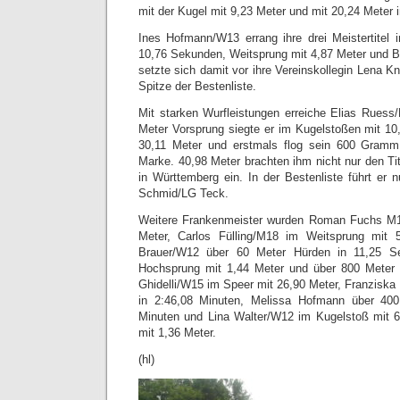
mit der Kugel mit 9,23 Meter und mit 20,24 Meter 
Ines Hofmann/W13 errang ihre drei Meistertitel 
10,76 Sekunden, Weitsprung mit 4,87 Meter und Ba
setzte sich damit vor ihre Vereinskollegin Lena K
Spitze der Bestenliste.
Mit starken Wurfleistungen erreiche Elias Ruess/
Meter Vorsprung siegte er im Kugelstoßen mit 10
30,11 Meter und erstmals flog sein 600 Gramm
Marke. 40,98 Meter brachten ihm nicht nur den Ti
in Württemberg ein. In der Bestenliste führt er 
Schmid/LG Teck.
Weitere Frankenmeister wurden Roman Fuchs M1
Meter, Carlos Fülling/M18 im Weitsprung mit 
Brauer/W12 über 60 Meter Hürden in 11,25 S
Hochsprung mit 1,44 Meter und über 800 Meter i
Ghidelli/W15 im Speer mit 26,90 Meter, Franzisk
in 2:46,08 Minuten, Melissa Hofmann über 400
Minuten und Lina Walter/W12 im Kugelstoß mit 
mit 1,36 Meter.
(hl)