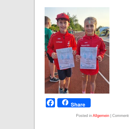
Facebook
Share
Posted in
Allgemein
|
Comments