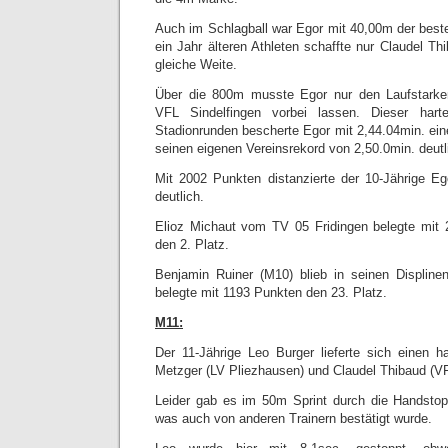
Auch im Schlagball war Egor mit 40,00m der beste
ein Jahr älteren Athleten schaffte nur Claudel T
gleiche Weite.
Über die 800m musste Egor nur den Laufstark
VFL Sindelfingen vorbei lassen. Dieser har
Stadionrunden bescherte Egor mit 2,44.04min. ei
seinen eigenen Vereinsrekord von 2,50.0min. deutl
Mit 2002 Punkten distanzierte der 10-Jährige E
deutlich.
Elioz Michaut vom TV 05 Fridingen belegte mit 
den 2. Platz.
Benjamin Ruiner (M10) blieb in seinen Displin
belegte mit 1193 Punkten den 23. Platz.
M11:
Der 11-Jährige Leo Burger lieferte sich einen 
Metzger (LV Pliezhausen) und Claudel Thibaud (VF
Leider gab es im 50m Sprint durch die Handstopp
was auch von anderen Trainern bestätigt wurde.