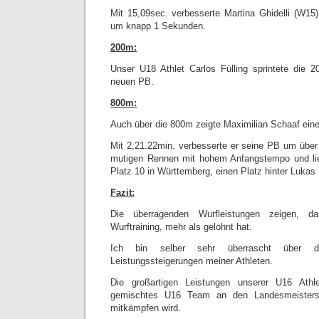
Mit 15,09sec. verbesserte Martina Ghidelli (W1
um knapp 1 Sekunden.
200m:
Unser U18 Athlet Carlos Fülling sprintete die 
neuen PB.
800m:
Auch über die 800m zeigte Maximilian Schaaf ein
Mit 2,21.22min. verbesserte er seine PB um übe
mutigen Rennen mit hohem Anfangstempo und lieg
Platz 10 in Württemberg, einen Platz hinter Lukas
Fazit:
Die überragenden Wurfleistungen zeigen, d
Wurftraining, mehr als gelohnt hat.
Ich bin selber sehr überrascht über 
Leistungssteigerungen meiner Athleten.
Die großartigen Leistungen unserer U16 Athl
gemischtes U16 Team an den Landesmeisters
mitkämpfen wird.