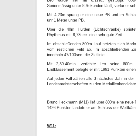
Leo wurde hier mit 8,1sec. gestoppt, obwoh
Serienmässig unter 8 Sekunden läuft, verlor er seh
Mit 4,23m sprang er eine neue PB und im Schlag
unr 1 Meter unter PB.
Über die 40m Hürden (Lichtschranke) sprint
Rhythmus mit 6,73sec. eine sehr gute Zeit.
Im abschließenden 800m Lauf setzten sich Marlo
vom restlichen Feld ab. Im abschließenden Ziel
innerhalb 47/100sec. die Ziellinie.
Mit 2,39.40min. verfehlte Leo seine 800
Endklassement belegte er mit 1991 Punkten einen 
Auf jeden Fall zählen alle 3 nächstes Jahr in de
Landesmeisterschaften zu den Medaillenkandidate
Bruno Heckmann (M11) lief über 800m eine neue 
1426 Punkten landete er am Schluss der Wettkämp
W11: