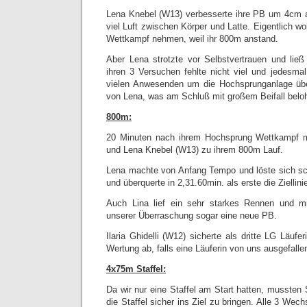
Lena Knebel (W13) verbesserte ihre PB um 4cm 
viel Luft zwischen Körper und Latte. Eigentlich w
Wettkampf nehmen, weil ihr 800m anstand.
Aber Lena strotzte vor Selbstvertrauen und ließ
ihren 3 Versuchen fehlte nicht viel und jedesm
vielen Anwesenden um die Hochsprunganlage übe
von Lena, was am Schluß mit großem Beifall belo
800m:
20 Minuten nach ihrem Hochsprung Wettkampf m
und Lena Knebel (W13) zu ihrem 800m Lauf.
Lena machte von Anfang Tempo und löste sich sch
und überquerte in 2,31.60min. als erste die Ziellini
Auch Lina lief ein sehr starkes Rennen und m
unserer Überraschung sogar eine neue PB.
Ilaria Ghidelli (W12) sicherte als dritte LG Läufe
Wertung ab, falls eine Läuferin von uns ausgefalle
4x75m Staffel:
Da wir nur eine Staffel am Start hatten, mussten
die Staffel sicher ins Ziel zu bringen. Alle 3 Wech