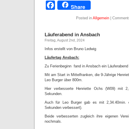
Facebook
Share
Posted in
Allgemein
|
Comments
Läuferabend in Ansbach
Freitag, August 2nd, 2024
Infos erstellt von Bruno Ledwig
Läufertag Ansbach:
Zu Ferienbeginn fand in Ansbach ein Läuferabend 
Mit am Start in Mittelfranken, die 9-Jährige Henri
Leo Burger über 800m.
Hier verbesserte Henriette Ochs (W09) mit 
Sekunden.
Auch für Leo Burger gab es mit 2,34.40min
Sekunden verbessert).
Beide verbesserten zugleich ihre eigenen Vere
nochmals.