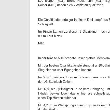
Leo Burger (M11), Bruno Heckmann (M11), Ego
Ruiner (M10) haben sich 7 Athleten qualifiziert.
Die Qualifikation erfolgte in einem Dreikampf aus
Schlagball.
Im Finale kamen zu diesen 3 Disziplinen noch d
800m Lauf hinzu.
M10:
In der Klasse M10 startete unser großes Mehrkamp
Mit der besten Qualifikationsleistung aller 10-Jäh
Sieg hier nur über Egor gehen konnte.
Im 50m Sprint war Egor mit 7,9sec. genauso sch
der LG Steinlach-Zollern.
Mit 6,89sec. (Einzigster in seinem Jahrgang u
Hürden bewies Egor, das er hier als schnellster,
einen Top Hürdenläufer hat.
Mit 4,21m im Weitsprung sprang Egor in seinem Ja
die 4m Marke.