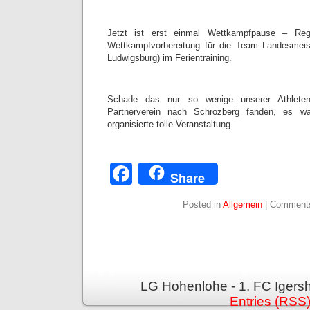
Jetzt ist erst einmal Wettkampfpause – Reg
Wettkampfvorbereitung für die Team Landesmeist
Ludwigsburg) im Ferientraining.
Schade das nur so wenige unserer Athlet
Partnerverein nach Schrozberg fanden, es w
organisierte tolle Veranstaltung.
Facebook
Share
Posted in
Allgemein
|
Comments
LG Hohenlohe - 1. FC Igers
Entries (RSS