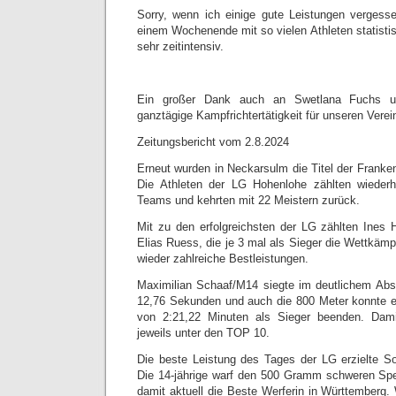
Sorry, wenn ich einige gute Leistungen verges
einem Wochenende mit so vielen Athleten statisti
sehr zeitintensiv.
Ein großer Dank auch an Swetlana Fuchs un
ganztägige Kampfrichtertätigkeit für unseren Verei
Zeitungsbericht vom 2.8.2024
Erneut wurden in Neckarsulm die Titel der Franke
Die Athleten der LG Hohenlohe zählten wiederho
Teams und kehrten mit 22 Meistern zurück.
Mit zu den erfolgreichsten der LG zählten Ines
Elias Ruess, die je 3 mal als Sieger die Wettkäm
wieder zahlreiche Bestleistungen.
Maximilian Schaaf/M14 siegte im deutlichem Abs
12,76 Sekunden und auch die 800 Meter konnte er 
von 2:21,22 Minuten als Sieger beenden. Dami
jeweils unter den TOP 10.
Die beste Leistung des Tages der LG erzielte S
Die 14-jährige warf den 500 Gramm schweren Spe
damit aktuell die Beste Werferin in Württemberg. 