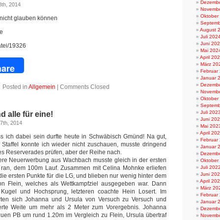
Dezembe
th, 2014
Novembe
Oktober
h nicht glauben können
Septemb
August 
te
Juli 202
Juni 20
atei/19326
Mai 202
April 20
book
März 20
are
Februar
Januar 
Dezembe
Posted in
Allgemein
|
Comments Closed
Novembe
Oktober
Septemb
Juli 202
d alle für eine!
Juni 20
7th, 2014
Mai 202
April 20
ass ich dabei sein durfte heute in Schwäbisch Gmünd! Na gut,
Februar
 Staffel konnte ich wieder nicht zuschauen, musste dringend
Januar 
es Reserverades prüfen, aber der Reihe nach.
Dezembe
sere Neuerwerbung aus Wachbach musste gleich in der ersten
Oktober
s ran, dem 100m Lauf. Zusammen mit Celina Mohnke erliefen
Juli 202
Juni 20
die ersten Punkte für die LG, und blieben nur wenig hinter dem
April 20
von Flein, welches als Wettkampfziel ausgegeben war. Dann
März 20
g Kugel und Hochsprung, letzteren coachte Hein Losert. Im
Februar
rten sich Johanna und Ursula von Versuch zu Versuch und
Januar 
ierte Weite um mehr als 2 Meter zum Vorergebnis. Johanna
Dezembe
neuen PB um rund 1.20m im Vergleich zu Flein, Ursula übertraf
Novembe