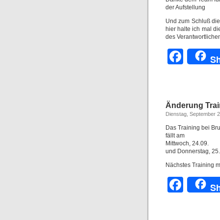
der Aufstellung
Und zum Schluß die
hier halte ich mal 
des Verantwortlichen
Face
Sh
Änderung Trai
Dienstag, September 2
Das Training bei Br
fällt am
Mittwoch, 24.09.
und Donnerstag, 25.
Nächstes Training m
Face
Sh