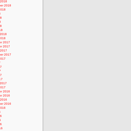
 2018
er 2018
2018
8
18
8
18
18
 2018
2018
r 2017
r 2017
 2017
er 2017
2017
7
17
7
17
17
 2017
2017
r 2016
r 2016
 2016
er 2016
2016
6
16
6
16
16