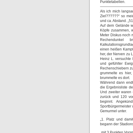
Punktetabellen.
—————————
Als ich mich langsa
Ziel??????“ so meine
und ca. Abstand. „5
Auf dem Gelände w
Köpfe zusammen, wä
Meter Diskus noch m
Rechendunkel b
Kalkulationsgrundl
einen heißen Kampf
her, der Nerven zu 
Heinz L. versuchte
und gefühlter Ewi
Rechenschiebern zur
grummelte es hier
brummelte es dort.
Während dann endli
die Ergebnisliste de
Und zweiter waren d
zurück und 120 vo
beginnt. Angekün
Sportbürgermeister 
Gemurmel unter.
„1. Platz und dami
begann der Stadio
„mit 3 Punkten Vors