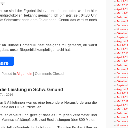
Juni 20
ege.
Mai 201
April 20
isse sind der Ergebnisliste zu entnehmen, oder werden hier
März 20
dprotokollen bekannt gemacht. Ich bin jetzt seit 04.30 Uhr
Februar
ße Sehnsucht nach dem Feierabend. Genau das wird er noch
Januar 
Dezembe
Novembe
Oktober
Septemb
August 
k an Juliane Dörner!Du hast das ganz toll gemacht, du warst
Juli 201
, dass unser Siegerbild komplett gemacht hat.
Juni 20
Mai 201
April 20
book
are
März 20
Februar
Januar 
Posted in
Allgemein
|
Comments Closed
Dezembe
Novembe
Oktober
Septemb
 die Leistung in Schw. Gmünd
August 
Juli 201
7th, 2014
Juni 201
Mai 201
on 5 Athletinnen war es eine besondere Herausforderung die
April 20
inale der U16 aufzustellen.
März 20
Februar
teuer verkauft und gezeigt dass es um jeden Zentimeter und
Januar 
 Mannschaft kämpft, z.B. zwei Bestleistungen über 800 Meter.
Dezembe
Novembe
die tolle kämpferische Leistung und Thorsten für das feilen an