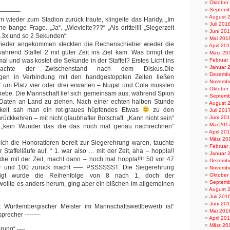
Oktober
Septemb
———–
August 
m wieder zum Stadion zurück traute, klingelte das Handy. „Im
Juli 201
 bange Frage. „Ja“. „Wievielte???“ „Als dritte!!!! „Siegerzeit
Juni 20
1.3x und so 2 Sekunden“
Mai 201
ieder angekommen steckten die Rechenschieber wieder die
April 20
hrend Staffel 2 mit guter Zeit ins Ziel kam. Was bringt der
März 20
al und was kostet die Sekunde in der Staffel? Erstes Licht ins
Februar
Januar 
rachte der Zwischenstand nach dem Diskus.Die
Dezembe
agen in Verbindung mit den handgestoppten Zeiten ließen
Novembe
 um Platz vier oder drei erwarten – Nugat und Cola mussten
Oktober
Liebe. Die Mannschaft lief sich gemeinsam aus, während Spion
Septemb
 Daten an Land zu ziehen. Nach einer echten halben Stunde
August 
gkeit sah man ein rot-graues hüpfendes Etwas
zu den
Juli 201
ückkehren – mit nicht glaubhafter Botschaft. „Kann nicht sein“
Juni 20
Mai 201
, „kein Wunder das die das noch mal genau nachrechnen“
April 20
März 20
ch die Honoratioren bereit zur Siegerehrung waren, tauchte
Februar
r Staffelläufe auf. “ 1. war also … mit der Zeit, aha – hoppla!!
Januar 
ie mit der Zeit, macht dann – noch mal hoppla!!!! 50 vor 47
Dezembe
r und 100 zurück macht —– PSSSSSST. Die Siegerehrung
Novembe
digt wurde die Reihenfolge von 8 nach 1, doch der
Oktober
Septemb
wollte es anders herum, ging aber ein bißchen im allgemeinen
August 
Juli 201
Juni 20
t Württembergischer Meister im Mannschaftswettbewerb ist“
Mai 201
nsprecher ——–
April 20
März 20
prung“ —-