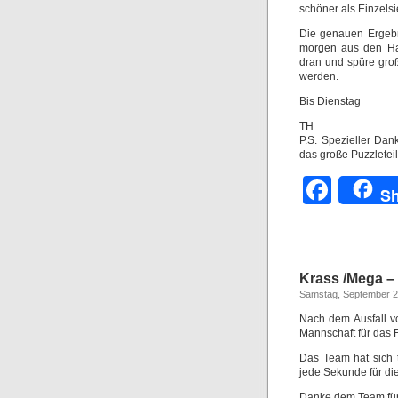
schöner als Einzelsi
Die genauen Ergebn
morgen aus den Han
dran und spüre gro
werden.
Bis Dienstag
TH
P.S. Spezieller Dan
das große Puzzleteil
Face
Sh
Krass /Mega –
Samstag, September 2
Nach dem Ausfall v
Mannschaft für das F
Das Team hat sich 
jede Sekunde für die
Danke dem Team für 