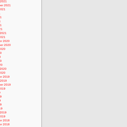
 2021
er 2021
2021
1
21
1
21
21
 2021
2021
r 2020
er 2020
2020
20
0
20
20
 2020
2020
r 2019
 2019
er 2019
2019
9
19
9
19
19
 2019
2019
r 2018
r 2018