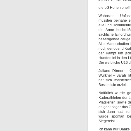
die LG Hohenlohe!!!!!!!!!!
Wahnsinn – Unfassb
mussten beinahe z
alle und Dokumente 
die Arme hochreiß
sachliche Einordnun
beseitigende Zeuge
Alle Mannschaften 
noch genügend Kraft
der Kampf um jede
Hunderstel in den 
Die weibliche U16 d
Juliane Dörner – 
Würkner – Sarah Ti
hat sich meisterli
Bestenliste erzielt.
Natürlich wurde ge
Kaderathleten der 
Platzierten, sowie 
es geht sogar das G
sich dann nach run
wurde spontan be
Siegereis!
Ich kann nur Danke 