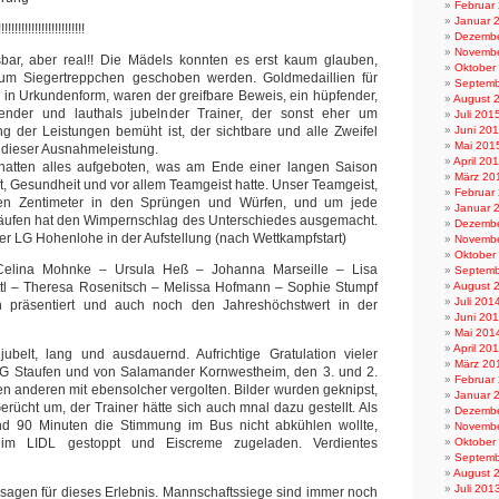
Februar
Januar 
!!!!!!!!!!!!!!!!!!!
Dezembe
Novembe
ar, aber real!! Die Mädels konnten es erst kaum glauben,
Oktober
um Siegertreppchen geschoben werden. Goldmedaillien für
Septemb
in Urkundenform, waren der greifbare Beweis, ein hüpfender,
August 
ender und lauthals jubelnder Trainer, der sonst eher um
Juli 201
g der Leistungen bemüht ist, der sichtbare und alle Zweifel
Juni 20
Mai 201
 dieser Ausnahmeleistung.
April 20
hatten alles aufgeboten, was am Ende einer langen Saison
März 20
, Gesundheit und vor allem Teamgeist hatte. Unser Teamgeist,
Februar
n Zentimeter in den Sprüngen und Würfen, und um jede
Januar 
Läufen hat den Wimpernschlag des Unterschiedes ausgemacht.
Dezembe
er LG Hohenlohe in der Aufstellung (nach Wettkampfstart)
Novembe
Oktober
Celina Mohnke – Ursula Heß – Johanna Marseille – Lisa
Septemb
ttl – Theresa Rosenitsch – Melissa Hofmann – Sophie Stumpf
August 
Juli 201
ch präsentiert und auch noch den Jahreshöchstwert in der
Juni 20
Mai 201
April 20
jubelt, lang und ausdauernd. Aufrichtige Gratulation vieler
März 20
LG Staufen und von Salamander Kornwestheim, den 3. und 2.
Februar
den anderen mit ebensolcher vergolten. Bilder wurden geknipst,
Januar 
erücht um, der Trainer hätte sich auch mnal dazu gestellt. Als
Dezembe
d 90 Minuten die Stimmung im Bus nicht abkühlen wollte,
Novembe
im LIDL gestoppt und Eiscreme zugeladen. Verdientes
Oktober
Septemb
August 
Juli 201
sagen für dieses Erlebnis. Mannschaftssiege sind immer noch