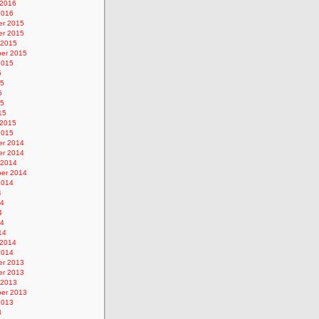
 2016
2016
r 2015
r 2015
 2015
er 2015
2015
5
15
5
15
15
 2015
2015
r 2014
r 2014
 2014
er 2014
2014
4
14
4
14
14
 2014
2014
r 2013
r 2013
 2013
er 2013
2013
3