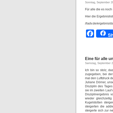
Sonntag, September 28
Für alle die es noc
Hier die Ergebnislis
//ladv.de/ergebnis/d
Face
Sh
Eine für alle un
Samstag, September 2
Ich bin so stolz, d
zugegeben, bei der
mal den Luftdruck d
Juliane Dörner, un
Disziplin des Tage
sie im zweiten Lauf 
Disziplinergebnis 
wieder gleichzeiti
Kugelstoßen steige
steigerten die add
steigerte sich zur 