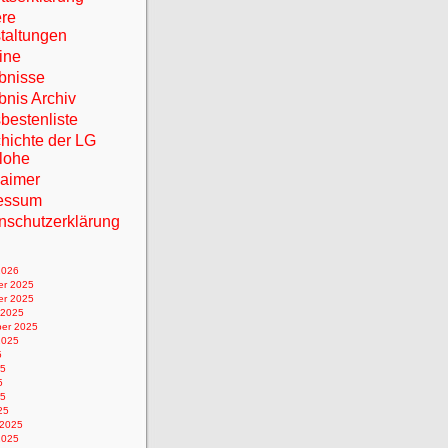
re
taltungen
ine
bnisse
bnis Archiv
bestenliste
hichte der LG
lohe
laimer
essum
nschutzerklärung
2026
r 2025
r 2025
 2025
er 2025
2025
5
25
5
25
25
 2025
2025