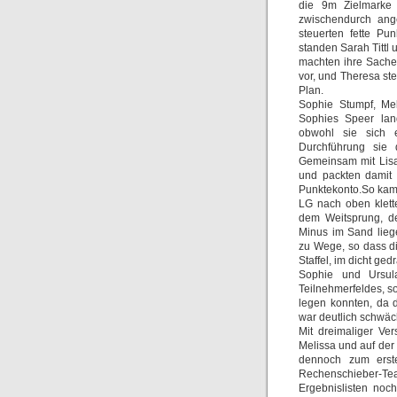
die 9m Zielmarke 
zwischendurch ange
steuerten fette Pu
standen Sarah Tittl
machten ihre Sache 
vor, und Theresa st
Plan.
Sophie Stumpf, Me
Sophies Speer lan
obwohl sie sich 
Durchführung sie 
Gemeinsam mit Lisa 
und packten damit 
Punktekonto.So kam 
LG nach oben klett
dem Weitsprung, de
Minus im Sand liege
zu Wege, so dass di
Staffel, im dicht ge
Sophie und Ursul
Teilnehmerfeldes, s
legen konnten, da d
war deutlich schwäc
Mit dreimaliger Ver
Melissa und auf der 
dennoch zum erste
Rechenschieber-T
Ergebnislisten noch