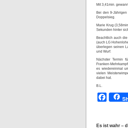
Mit 3,41min. gewann 
Bei den 9-Jährigen
Doppelsieg.
Marie Krug (3,58min
Sekunden hinter sic
Beachtlich auch die
(auch LG Hohenlohe)
überlegen seinen La
und Wurf.
Nächster Termin f
Franken-Mehrkampfme
es wiedereinmal um
vielen Meisterwimp
dabei hat.
B.L.
Face
Sh
Es ist wahr – d