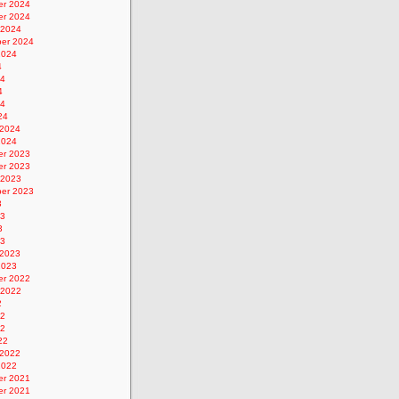
r 2024
r 2024
 2024
er 2024
2024
4
24
4
24
24
 2024
2024
r 2023
r 2023
 2023
er 2023
3
23
3
23
 2023
2023
r 2022
 2022
2
22
22
22
 2022
2022
r 2021
r 2021