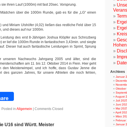
sie ihren Lauf (1000m) mit fast 20sec. Vorsprung.
Unse
Verans
 Mädchen über die 1000m Runde, gab es für die „LG“ einen
Term
Erge
) und Miriam Ulshöfer (4,02) ließen das restliche Feld über 15
Erge
h, und dieses auf nur 1000m.
Kreis
 Leistung des erst 8-Jährigen Joshua Klöpfer aus Schrozberg
Gesc
 er lief die 1000m Runde in fantastischen 3,43min. und siegte
Hohen
uf. Dieser hat auch fantastische Leistungen in Sprint, Sprung
Disc
Impr
ür unseren Nachwuchs Jahrgang 2005 und älter, sind die
Date
isterschaften am 11. bis 12. Oktober 2014 in Flein. Hier geht
 den Meisterwimpel, und ich hoffe, dass Gustav Jenne die
Archives
el des ganzen Jahres, für unsere Athleten die noch fehlen,
Januar 
Dezembe
Novembe
Oktober
Septemb
book
are
August 
Juli 202
Juni 20
Posted in
Allgemein
|
Comments Closed
Mai 202
April 20
März 20
Februar
ie U16 sind Württ. Meister
Januar 