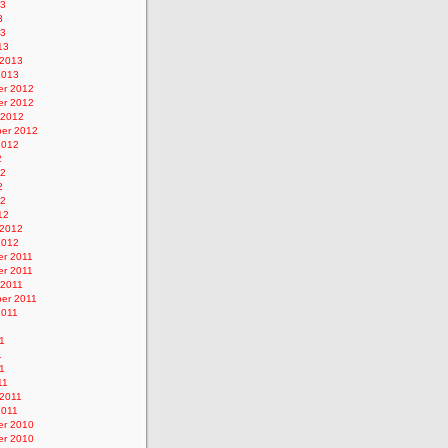
13
3
13
13
 2013
2013
r 2012
r 2012
 2012
er 2012
2012
2
12
2
12
12
 2012
2012
r 2011
r 2011
 2011
er 2011
2011
1
1
1
11
11
 2011
2011
r 2010
r 2010