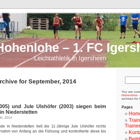
Hohenlohe – 1. FC Igers
Leichtathletik in Igersheim
rchive for September, 2014
You are curr
Hohenlohe -
archives for
005) und Jule Ulshöfer (2003) siegen beim
Pages
 in Niederstetten
Hom
th, 2014
Trai
Traine
e in Niederstetten ließ die 11-Jährige Jule Ulshöfer nichts
rnahm von Anfang an die Führung und kontrollierte diese bis
Kont
Beitr