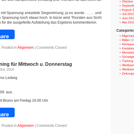
Oktober
Septemb
August 
 mit Spannung erwartete Siegerehrung, ja es wurde …….. und
Juli 201
die Spannung noch etwas hoch. In kürze wird Thorsten aus Sicht
Juni 20
 für die ausgefeilte Aufstellung das Ergebnis kommentieren.
Mai 201
Categorie
book
are
Allgemei
Bilder
(1
Homepa
Posted in
Allgemein
|
Comments Closed
Kreisbes
Monatsi
Sonstig
Training
ning für Mittwoch u. Donnerstag
Wettkamp
3rd, 2014
Wettkam
Zeitungs
uno Ledwig
09. aus.
it Bruno am Freitag 16.00 Uhr.
book
are
Posted in
Allgemein
|
Comments Closed