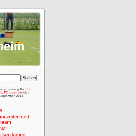
heim
ently browsing the
LG
 1. FC Igersheim
blog
 September, 2014.
e
ningzeiten und
rteam
akt
ittserklärung