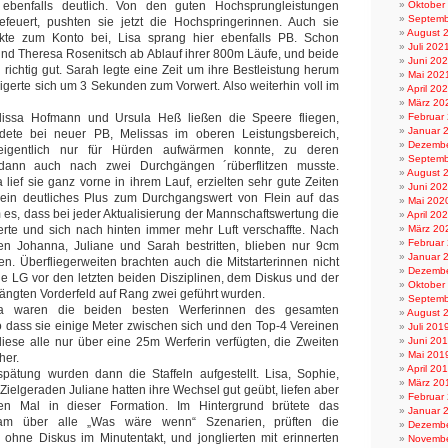
ebenfalls deutlich. Von den guten Hochsprungleistungen
Oktober
Septemb
feuert, pushten sie jetzt die Hochspringerinnen. Auch sie
August 
nkte zum Konto bei, Lisa sprang hier ebenfalls PB. Schon
Juli 202
 und Theresa Rosenitsch ab Ablauf ihrer 800m Läufe, und beide
Juni 20
richtig gut. Sarah legte eine Zeit um ihre Bestleistung herum
Mai 202
eigerte sich um 3 Sekunden zum Vorwert. Also weiterhin voll im
April 20
März 20
lissa Hofmann und Ursula Heß ließen die Speere fliegen,
Februar
Januar 
dete bei neuer PB, Melissas im oberen Leistungsbereich,
Dezembe
eigentlich nur für Hürden aufwärmen konnte, zu deren
Septemb
dann auch nach zwei Durchgängen ´rüberflitzen musste.
August 
lief sie ganz vorne in ihrem Lauf, erzielten sehr gute Zeiten
Juni 20
ein deutliches Plus zum Durchgangswert von Flein auf das
Mai 202
es, dass bei jeder Aktualisierung der Mannschaftswertung die
April 20
erte und sich nach hinten immer mehr Luft verschaffte. Nach
März 20
Februar
n Johanna, Juliane und Sarah bestritten, blieben nur 9cm
Januar 
n. Überfliegerweiten brachten auch die Mitstarterinnen nicht
Dezembe
e LG vor den letzten beiden Disziplinen, dem Diskus und der
Oktober
drängten Vorderfeld auf Rang zwei geführt wurden.
Septemb
a waren die beiden besten Werferinnen des gesamten
August 
o dass sie einige Meter zwischen sich und den Top-4 Vereinen
Juli 201
iese alle nur über eine 25m Werferin verfügten, die Zweiten
Juni 20
Mai 201
her.
April 20
spätung wurden dann die Staffeln aufgestellt. Lisa, Sophie,
März 20
Zielgeraden Juliane hatten ihre Wechsel gut geübt, liefen aber
Februar
n Mal in dieser Formation. Im Hintergrund brütete das
Januar 
eam über alle „Was wäre wenn“ Szenarien, prüften die
Dezembe
 ohne Diskus im Minutentakt, und jonglierten mit erinnerten
Novembe