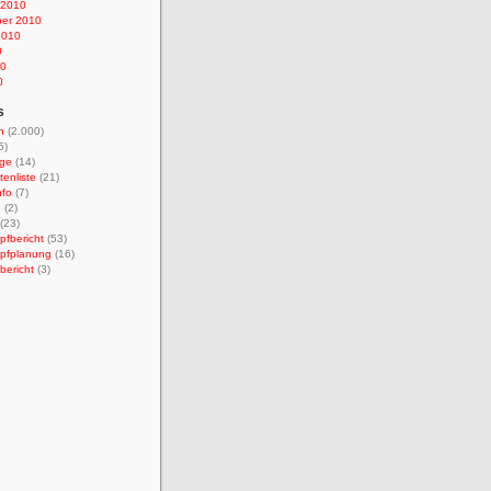
 2010
er 2010
2010
0
10
0
s
n
(2.000)
5)
ge
(14)
tenliste
(21)
nfo
(7)
e
(2)
(23)
fbericht
(53)
pfplanung
(16)
bericht
(3)