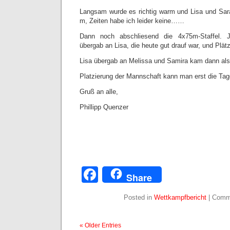
Langsam wurde es richtig warm und Lisa und Sara
m, Zeiten habe ich leider keine……
Dann noch abschliesend die 4x75m-Staffel. Jo
übergab an Lisa, die heute gut drauf war, und Plä
Lisa übergab an Melissa und Samira kam dann als z
Platzierung der Mannschaft kann man erst die Ta
Gruß an alle,
Phillipp Quenzer
Facebook
Share
Posted in
Wettkampfbericht
|
Comm
« Older Entries