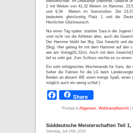
Meisterschaft. Im Dreikampf (Hammer, Gewicht und
2 mit Weiten von 41,32 Metern im Hammer, 23,
und 9,34 Metern im Steinstoßen. Die 23,57
bedeutete gleichzeitig Platz 1 und die Deut
Herzlichen Glückwunsch.
Nur einen Tag später, startete Sara in der Jugend 
sind nicht nur die Athleten älter, auch die Gewic
Der Hammer bleibt bei 3kg. Das Gewicht und der
(5kg). Hier gelang ihr mit dem Hammer auf den 
wie am Vortag(41,32m). Auch mit dem Gewicht(1
lief es sehr gut. Zum Schluss reichte es zu einem 
Ein sehr erfolgreiches Wochenende für Sara, di
Seher die Fahnen für die LG beim Ländervergl
Beiden an diesem WE einen menge Spaß, einen 
möglich auch ein wenig schlaf:).
Facebook
Share
Posted in
Allgemein
,
Wettkampfbericht
|
Süddeutsche Meisterschaften Teil 1, 
Samstag, Juli 16th, 2016