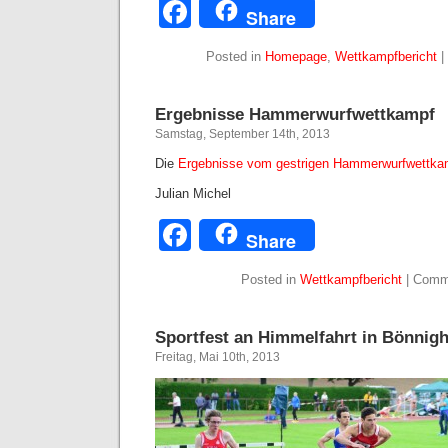
Facebook
Share
Posted in
Homepage
,
Wettkampfbericht
|
Ergebnisse Hammerwurfwettkampf
Samstag, September 14th, 2013
Die
Ergebnisse vom gestrigen Hammerwurfwettka
Julian Michel
Facebook
Share
Posted in
Wettkampfbericht
|
Comm
Sportfest an Himmelfahrt in Bönnig
Freitag, Mai 10th, 2013