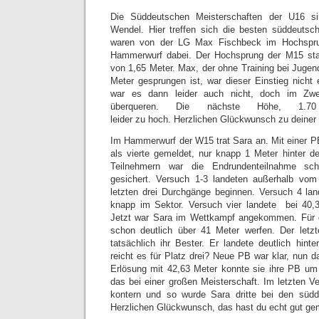
Die Süddeutschen Meisterschaften der U16 s
Wendel. Hier treffen sich die besten süddeuts
waren von der LG Max Fischbeck im Hochspr
Hammerwurf dabei. Der Hochsprung der M15 sta
von 1,65 Meter. Max, der ohne Training bei Jugend
Meter gesprungen ist, war dieser Einstieg nicht 
war es dann leider auch nicht, doch im Zwe
überqueren. Die nächste Höhe, 1.7
leider zu hoch. Herzlichen Glückwunsch zu deiner
Im Hammerwurf der W15 trat Sara an. Mit einer P
als vierte gemeldet, nur knapp 1 Meter hinter de
Teilnehmern war die Endrundenteilnahme sc
gesichert. Versuch 1-3 landeten außerhalb vom 
letzten drei Durchgänge beginnen. Versuch 4 la
knapp im Sektor. Versuch vier landete bei 40,3
Jetzt war Sara im Wettkampf angekommen. Für 
schon deutlich über 41 Meter werfen. Der let
tatsächlich ihr Bester. Er landete deutlich hint
reicht es für Platz drei? Neue PB war klar, nun 
Erlösung mit 42,63 Meter konnte sie ihre PB um
das bei einer großen Meisterschaft. Im letzten 
kontern und so wurde Sara dritte bei den südd
Herzlichen Glückwunsch, das hast du echt gut ge