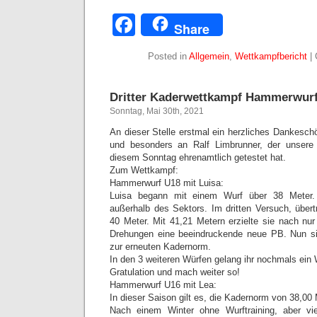
Facebook
Share
Posted in
Allgemein
,
Wettkampfbericht
|
Dritter Kaderwettkampf Hammerwur
Sonntag, Mai 30th, 2021
An dieser Stelle erstmal ein herzliches Dankesc
und besonders an Ralf Limbrunner, der unsere
diesem Sonntag ehrenamtlich getestet hat.
Zum Wettkampf:
Hammerwurf U18 mit Luisa:
Luisa begann mit einem Wurf über 38 Meter. 
außerhalb des Sektors. Im dritten Versuch, übert
40 Meter. Mit 41,21 Metern erzielte sie nach nur
Drehungen eine beeindruckende neue PB. Nun s
zur erneuten Kadernorm.
In den 3 weiteren Würfen gelang ihr nochmals ein W
Gratulation und mach weiter so!
Hammerwurf U16 mit Lea:
In dieser Saison gilt es, die Kadernorm von 38,00 
Nach einem Winter ohne Wurftraining, aber vi