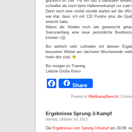
glücklich im Ziel. PB um fast 5 sekunden verbe
schneller als noch beim Hallenmerkampf vor zwei
Dann noch eine viertel stunde warten auf die offi
war klar, dass ich mit 132 Punkte plus die Qual
erreicht habe.
Wären die Hürden noch wie gewünscht gelau
Saisonanfang eine neue persönliche Bestlei
können =)))
Bin wirklich sehr zufrieden mit diesem Erge
besserem Wetter am nächsten Wochenende vielle
mehr drin sind.
Bis morgen im Training
Liebste Grüße Krissi
Facebook
Share
Posted in
Wettkampfbericht
|
Comm
Ergebnisse Sprung-3-Kampf
Montag, Oktober 1st, 2012
Die
Ergebnisse vom Sprung-3-Kampf
am 29.09. sin