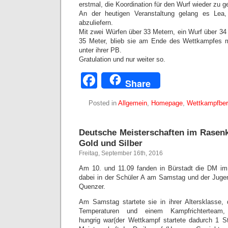
erstmal, die Koordination für den Wurf wieder zu g
An der heutigen Veranstaltung gelang es Lea,
abzuliefern.
Mit zwei Würfen über 33 Metern, ein Wurf über 34
35 Meter, blieb sie am Ende des Wettkampfes 
unter ihrer PB.
Gratulation und nur weiter so.
Facebook
Share
Posted in
Allgemein
,
Homepage
,
Wettkampfber
Deutsche Meisterschaften im Rasenkr
Gold und Silber
Freitag, September 16th, 2016
Am 10. und 11.09 fanden in Bürstadt die DM im 
dabei in der Schüler A am Samstag und der Jug
Quenzer.
Am Samstag startete sie in ihrer Altersklasse,
Temperaturen und einem Kampfrichterteam
hungrig war(der Wettkampf startete dadurch 1 S