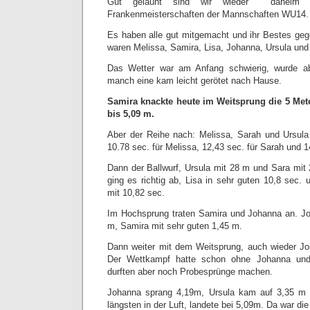
Gut gelaunt sind wir wieder daheim 
Frankenmeisterschaften der Mannschaften WU14.
Es haben alle gut mitgemacht und ihr Bestes ge
waren Melissa, Samira, Lisa, Johanna, Ursula und
Das Wetter war am Anfang schwierig, wurde a
manch eine kam leicht gerötet nach Hause.
Samira knackte heute im Weitsprung die 5 Mete
bis 5,09 m.
Aber der Reihe nach: Melissa, Sarah und Ursula
10.78 sec. für Melissa, 12,43 sec. für Sarah und 1
Dann der Ballwurf, Ursula mit 28 m und Sara mi
ging es richtig ab, Lisa in sehr guten 10,8 sec.
mit 10,82 sec.
Im Hochsprung traten Samira und Johanna an. Jo
m, Samira mit sehr guten 1,45 m.
Dann weiter mit dem Weitsprung, auch wieder Jo
Der Wettkampf hatte schon ohne Johanna und
durften aber noch Probesprünge machen.
Johanna sprang 4,19m, Ursula kam auf 3,35 m
längsten in der Luft, landete bei 5,09m. Da war