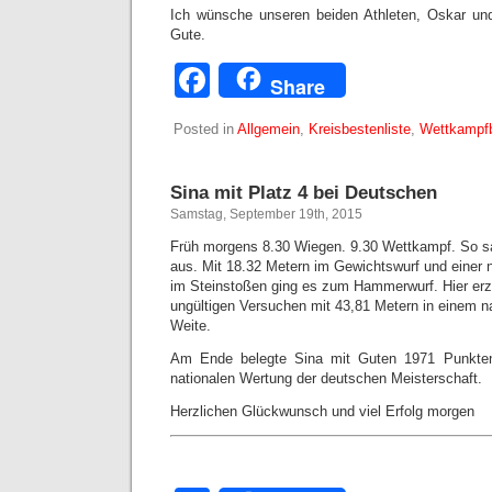
Ich wünsche unseren beiden Athleten, Oskar und
Gute.
Facebook
Share
Posted in
Allgemein
,
Kreisbestenliste
,
Wettkampfb
Sina mit Platz 4 bei Deutschen
Samstag, September 19th, 2015
Früh morgens 8.30 Wiegen. 9.30 Wettkampf. So 
aus. Mit 18.32 Metern im Gewichtswurf und einer
im Steinstoßen ging es zum Hammerwurf. Hier erzi
ungültigen Versuchen mit 43,81 Metern in einem n
Weite.
Am Ende belegte Sina mit Guten 1971 Punkten 
nationalen Wertung der deutschen Meisterschaft.
Herzlichen Glückwunsch und viel Erfolg morgen