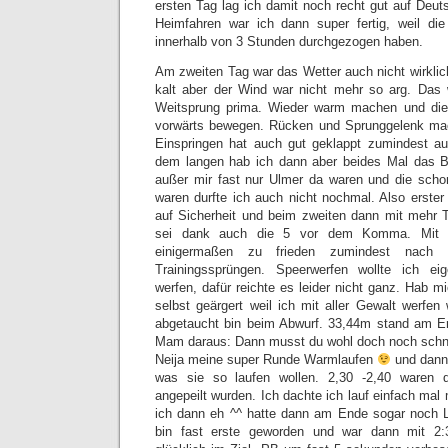
ersten Tag lag ich damit noch recht gut auf Deut
Heimfahren war ich dann super fertig, weil die
innerhalb von 3 Stunden durchgezogen haben.
Am zweiten Tag war das Wetter auch nicht wirklic
kalt aber der Wind war nicht mehr so arg. Das 
Weitsprung prima. Wieder warm machen und die
vorwärts bewegen. Rücken und Sprunggelenk mac
Einspringen hat auch gut geklappt zumindest a
dem langen hab ich dann aber beides Mal das Br
außer mir fast nur Ulmer da waren und die schon
waren durfte ich auch nicht nochmal. Also erste
auf Sicherheit und beim zweiten dann mit mehr 
sei dank auch die 5 vor dem Komma. Mit 
einigermaßen zu frieden zumindest nach 
Trainingssprüngen. Speerwerfen wollte ich ei
werfen, dafür reichte es leider nicht ganz. Hab m
selbst geärgert weil ich mit aller Gewalt werfen
abgetaucht bin beim Abwurf. 33,44m stand am En
Mam daraus: Dann musst du wohl doch noch schnel
Neija meine super Runde Warmlaufen
und dann 
was sie so laufen wollen. 2,30 -2,40 waren d
angepeilt wurden. Ich dachte ich lauf einfach ma
ich dann eh ^^ hatte dann am Ende sogar noch L
bin fast erste geworden und war dann mit 2:3