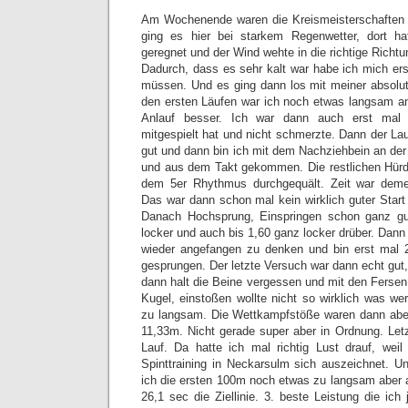
Am Wochenende waren die Kreismeisterschaften
ging es hier bei starkem Regenwetter, dort h
geregnet und der Wind wehte in die richtige Richt
Dadurch, dass es sehr kalt war habe ich mich er
müssen. Und es ging dann los mit meiner absolute
den ersten Läufen war ich noch etwas langsam a
Anlauf besser. Ich war dann auch erst mal
mitgespielt hat und nicht schmerzte. Dann der Lauf
gut und dann bin ich mit dem Nachziehbein an der
und aus dem Takt gekommen. Die restlichen Hürd
dem 5er Rhythmus durchgequält. Zeit war demen
Das war dann schon mal kein wirklich guter Start
Danach Hochsprung, Einspringen schon ganz gu
locker und auch bis 1,60 ganz locker drüber. Dann 
wieder angefangen zu denken und bin erst mal 2 
gesprungen. Der letzte Versuch war dann echt gut
dann halt die Beine vergessen und mit den Fersen
Kugel, einstoßen wollte nicht so wirklich was we
zu langsam. Die Wettkampfstöße waren dann aber 
11,33m. Nicht gerade super aber in Ordnung. Let
Lauf. Da hatte ich mal richtig Lust drauf, weil
Spinttraining in Neckarsulm sich auszeichnet. U
ich die ersten 100m noch etwas zu langsam aber 
26,1 sec die Ziellinie. 3. beste Leistung die ic