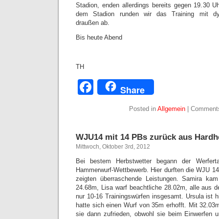
Stadion, enden allerdings bereits gegen 19.30 
dem Stadion runden wir das Training mit dy
draußen ab.
Bis heute Abend
TH
Facebook
Share
Posted in
Allgemein
|
Comments
WJU14 mit 14 PBs zurück aus Hard
Mittwoch, Oktober 3rd, 2012
Bei bestem Herbstwetter begann der Werfer
Hammerwurf-Wettbewerb. Hier durften die WJU 14
zeigten überraschende Leistungen. Samira kam
24.68m, Lisa warf beachtliche 28.02m, alle aus
nur 10-16 Trainingswürfen insgesamt. Ursula ist h
hatte sich einen Wurf von 35m erhofft. Mit 32.03
sie dann zufrieden, obwohl sie beim Einwerfen 