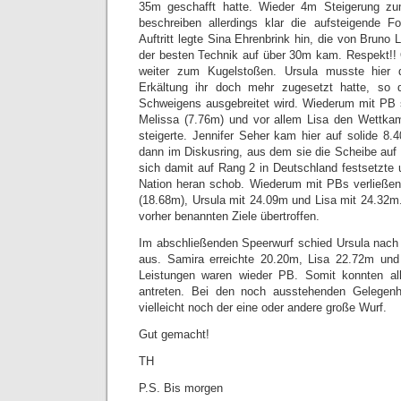
35m geschafft hatte. Wieder 4m Steigerung zu
beschreiben allerdings klar die aufsteigende F
Auftritt legte Sina Ehrenbrink hin, die von Bruno L
der besten Technik auf über 30m kam. Respekt!!
weiter zum Kugelstoßen. Ursula musste hier 
Erkältung ihr doch mehr zugesetzt hatte, so 
Schweigens ausgebreitet wird. Wiederum mit PB 
Melissa (7.76m) und vor allem Lisa den Wettkam
steigerte. Jennifer Seher kam hier auf solide 8.40
dann im Diskusring, aus dem sie die Scheibe auf
sich damit auf Rang 2 in Deutschland festsetzte 
Nation heran schob. Wiederum mit PBs verließen
(18.68m), Ursula mit 24.09m und Lisa mit 24.32m. 
vorher benannten Ziele übertroffen.
Im abschließenden Speerwurf schied Ursula nac
aus. Samira erreichte 20.20m, Lisa 22.72m und 
Leistungen waren wieder PB. Somit konnten al
antreten. Bei den noch ausstehenden Gelegenhe
vielleicht noch der eine oder andere große Wurf.
Gut gemacht!
TH
P.S. Bis morgen