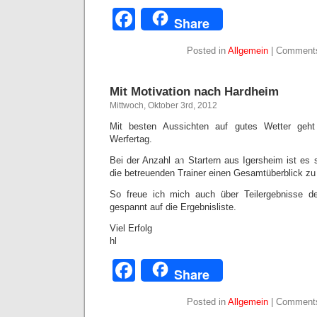
Facebook
Share
Posted in
Allgemein
|
Comments
Mit Motivation nach Hardheim
Mittwoch, Oktober 3rd, 2012
Mit besten Aussichten auf gutes Wetter ge
Werfertag.
Bei der Anzahl an Startern aus Igersheim ist es 
die betreuenden Trainer einen Gesamtüberblick zu
So freue ich mich auch über Teilergebnisse d
gespannt auf die Ergebnisliste.
Viel Erfolg
hl
Facebook
Share
Posted in
Allgemein
|
Comments