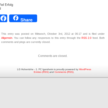
iel Erfolg
l
Facebook
Share
This entry was posted on Mittwoch, Oktober 3rd, 2012 at 06:17 and is filed under
Allgemein
. You can follow any responses to this entry through the
RSS 2.0
feed. Both
comments and pings are currently closed.
Comments are closed.
LG Hohenlohe - 1. FC Igersheim is proudly powered by
WordPress
Entries (RSS)
and
Comments (RSS)
.