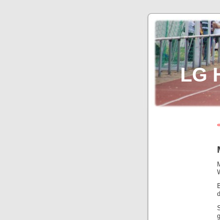
LG 
«
W
B
d
g