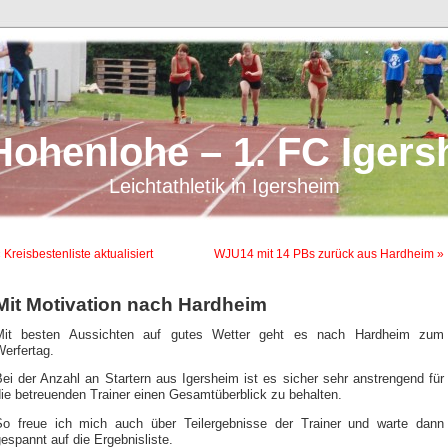
Hohenlohe – 1. FC Igers
Leichtathletik in Igersheim
 Kreisbestenliste aktualisiert
WJU14 mit 14 PBs zurück aus Hardheim »
Mit Motivation nach Hardheim
Mit besten Aussichten auf gutes Wetter geht es nach Hardheim zum
erfertag.
ei der Anzahl an Startern aus Igersheim ist es sicher sehr anstrengend für
ie betreuenden Trainer einen Gesamtüberblick zu behalten.
So freue ich mich auch über Teilergebnisse der Trainer und warte dann
espannt auf die Ergebnisliste.