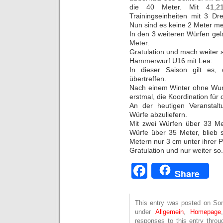
die 40 Meter. Mit 41,2
Trainingseinheiten mit 3 D
Nun sind es keine 2 Meter m
In den 3 weiteren Würfen gel
Meter.
Gratulation und mach weiter 
Hammerwurf U16 mit Lea:
In dieser Saison gilt es
übertreffen.
Nach einem Winter ohne Wurft
erstmal, die Koordination für
An der heutigen Veranstalt
Würfe abzuliefern.
Mit zwei Würfen über 33 Me
Würfe über 35 Meter, blieb
Metern nur 3 cm unter ihrer 
Gratulation und nur weiter so.
Facebook
Share
This entry was posted on Son
under
Allgemein
,
Homepage
responses to this entry thro