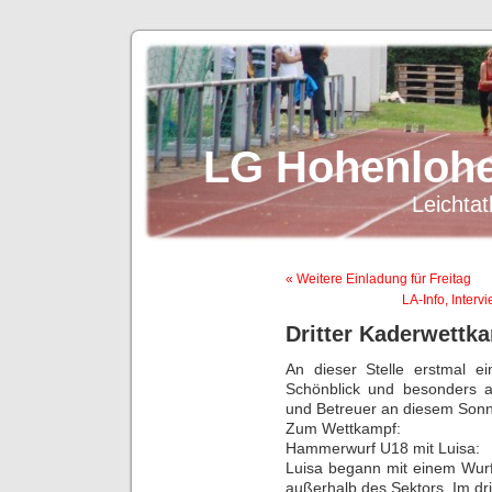
LG Hohenlohe
Leichtat
« Weitere Einladung für Freitag
LA-Info, Inter
Dritter Kaderwett
An dieser Stelle erstmal 
Schönblick und besonders a
und Betreuer an diesem Sonnt
Zum Wettkampf:
Hammerwurf U18 mit Luisa:
Luisa begann mit einem Wurf
außerhalb des Sektors. Im dri