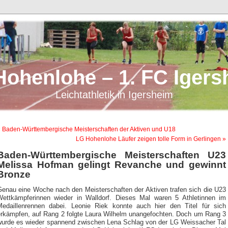
Hohenlohe – 1. FC Igers
Leichtathletik in Igersheim
 Baden-Württembergische Meisterschaften der Aktiven und U18
LG Hohenlohe Läufer zeigen tolle Form in Gerlingen »
Baden-Württembergische Meisterschaften U23
Melissa Hofman gelingt Revanche und gewinnt
Bronze
Genau eine Woche nach den Meisterschaften der Aktiven trafen sich die U23
Wettkämpferinnen wieder in Walldorf. Dieses Mal waren 5 Athletinnen im
Medaillenrennen dabei. Leonie Riek konnte auch hier den Titel für sich
erkämpfen, auf Rang 2 folgte Laura Wilhelm unangefochten. Doch um Rang 3
wurde es wieder spannend zwischen Lena Schlag von der LG Weissacher Tal