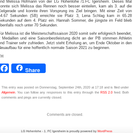
und Melissa Hofmann von der LG Hohenlohe /1.FC Igersheim. Dieses Mal
konnte sich Melissa das Rennen noch besser einteilen, kam als 3. auf die
Zielgerade und konnte ihren Vorsprung ins Ziel bringen. Mit einer Zeit von
64.67 Sekunden (SB) erreichte sie Platz 3, Lena Schlag kam in 65.28
Sekunden auf dem 4. Platz ein. Hannah Sommer, die jüngste im Feld blieb
ebenfalls noch unter 70 Sekunden.
ür Melissa ist die Meisterschaftssaison 2020 somit sehr erfolgreich beendet,
2 Medaillen und eine Saisonbestleistung dicht an der PB stimmen Athletin
nd Trainer sehr zufrieden. Jetzt steht Erholung an, um Ende Oktober in den
euaufbau für eine hoffentlich normale Saison 2021 zu beginnen.
TH
Facebook
Share
This entry was posted on Donnerstag, September 24th, 2020 at 17:18 and is filed under
Allgemein
. You can follow any responses to this entry through the
RSS 2.0
feed. Both
comments and pings are currently closed.
Comments are closed.
LG Hohenlohe - 1. FC Igersheim is proudly powered by
WordPress