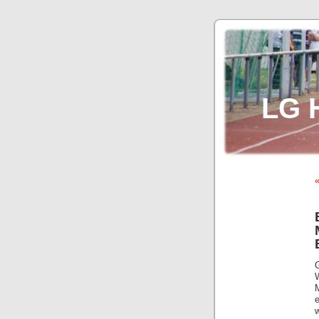
LG 
«