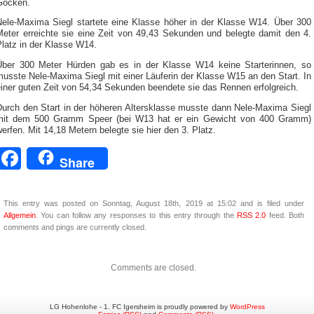
Göcken.
Nele-Maxima Siegl startete eine Klasse höher in der Klasse W14. Über 300
Meter erreichte sie eine Zeit von 49,43 Sekunden und belegte damit den 4.
latz in der Klasse W14.
Über 300 Meter Hürden gab es in der Klasse W14 keine Starterinnen, so
usste Nele-Maxima Siegl mit einer Läuferin der Klasse W15 an den Start. In
iner guten Zeit von 54,34 Sekunden beendete sie das Rennen erfolgreich.
Durch den Start in der höheren Altersklasse musste dann Nele-Maxima Siegl
mit dem 500 Gramm Speer (bei W13 hat er ein Gewicht von 400 Gramm)
erfen. Mit 14,18 Metern belegte sie hier den 3. Platz.
Facebook
Share
This entry was posted on Sonntag, August 18th, 2019 at 15:02 and is filed under
Allgemein
. You can follow any responses to this entry through the
RSS 2.0
feed. Both
comments and pings are currently closed.
Comments are closed.
LG Hohenlohe - 1. FC Igersheim is proudly powered by
WordPress