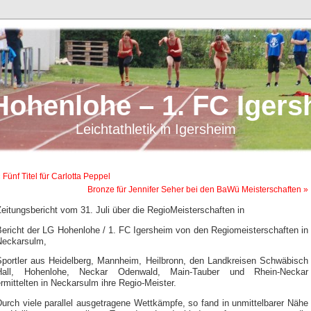
Hohenlohe – 1. FC Igers
Leichtathletik in Igersheim
 Fünf Titel für Carlotta Peppel
Bronze für Jennifer Seher bei den BaWü Meisterschaften »
eitungsbericht vom 31. Juli über die RegioMeisterschaften in
Bericht der LG Hohenlohe / 1. FC Igersheim von den Regiomeisterschaften in
Neckarsulm,
Sportler aus Heidelberg, Mannheim, Heilbronn, den Landkreisen Schwäbisch
Hall, Hohenlohe, Neckar Odenwald, Main-Tauber und Rhein-Neckar
rmittelten in Neckarsulm ihre Regio-Meister.
urch viele parallel ausgetragene Wettkämpfe, so fand in unmittelbarer Nähe