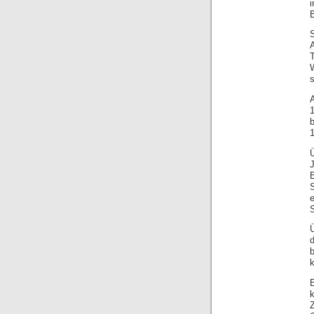
B
T
W
s
b
1
Z