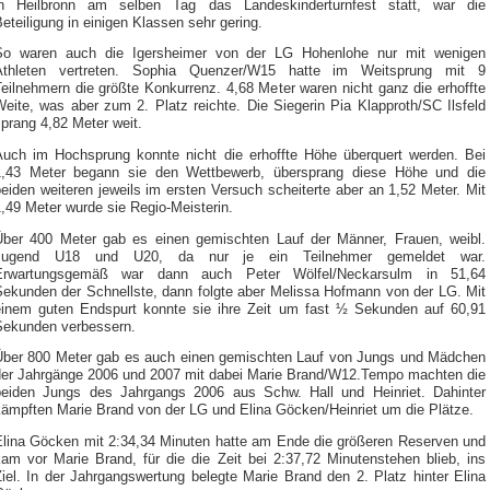
in Heilbronn am selben Tag das Landeskinderturnfest statt, war die
eteiligung in einigen Klassen sehr gering.
So waren auch die Igersheimer von der LG Hohenlohe nur mit wenigen
Athleten vertreten. Sophia Quenzer/W15 hatte im Weitsprung mit 9
eilnehmern die größte Konkurrenz. 4,68 Meter waren nicht ganz die erhoffte
eite, was aber zum 2. Platz reichte. Die Siegerin Pia Klapproth/SC Ilsfeld
prang 4,82 Meter weit.
Auch im Hochsprung konnte nicht die erhoffte Höhe überquert werden. Bei
1,43 Meter begann sie den Wettbewerb, übersprang diese Höhe und die
eiden weiteren jeweils im ersten Versuch scheiterte aber an 1,52 Meter. Mit
,49 Meter wurde sie Regio-Meisterin.
Über 400 Meter gab es einen gemischten Lauf der Männer, Frauen, weibl.
Jugend U18 und U20, da nur je ein Teilnehmer gemeldet war.
Erwartungsgemäß war dann auch Peter Wölfel/Neckarsulm in 51,64
Sekunden der Schnellste, dann folgte aber Melissa Hofmann von der LG. Mit
einem guten Endspurt konnte sie ihre Zeit um fast ½ Sekunden auf 60,91
Sekunden verbessern.
Über 800 Meter gab es auch einen gemischten Lauf von Jungs und Mädchen
der Jahrgänge 2006 und 2007 mit dabei Marie Brand/W12.Tempo machten die
beiden Jungs des Jahrgangs 2006 aus Schw. Hall und Heinriet. Dahinter
kämpften Marie Brand von der LG und Elina Göcken/Heinriet um die Plätze.
Elina Göcken mit 2:34,34 Minuten hatte am Ende die größeren Reserven und
kam vor Marie Brand, für die die Zeit bei 2:37,72 Minutenstehen blieb, ins
iel. In der Jahrgangswertung belegte Marie Brand den 2. Platz hinter Elina