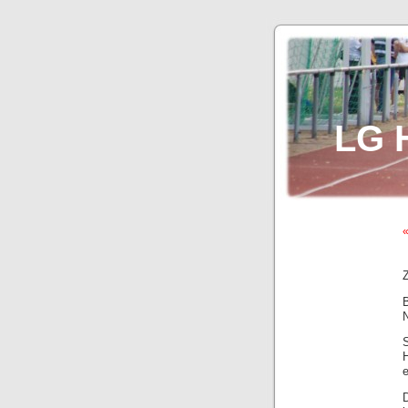
LG 
«
Z
e
D