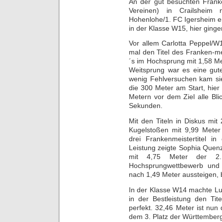
An der gut besuchten Frank
Vereinen) in Crailshei
Hohenlohe/1. FC Igersheim erf
in der Klasse W15, hier ginge
Vor allem Carlotta Peppel/W1
mal den Titel des Franken-m
´s im Hochsprung mit 1,58 M
Weitsprung war es eine gut
wenig Fehlversuchen kam sie
die 300 Meter am Start, hier 
Metern vor dem Ziel alle Bli
Sekunden.
Mit den Titeln in Diskus mi
Kugelstoßen mit 9,99 Meter 
drei Frankenmeistertitel i
Leistung zeigte Sophia Que
mit 4,75 Meter der 2.
Hochsprungwettbewerb und 
nach 1,49 Meter aussteigen, b
In der Klasse W14 machte Lu
in der Bestleistung den Ti
perfekt. 32,46 Meter ist nun 
dem 3. Platz der Württemberg