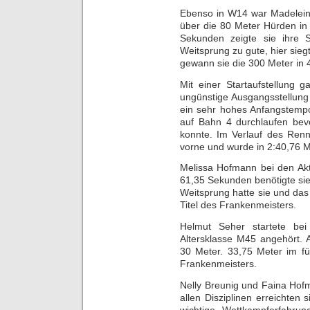
Ebenso in W14 war Madelein
über die 80 Meter Hürden in
Sekunden zeigte sie ihre 
Weitsprung zu gute, hier sieg
gewann sie die 300 Meter in
Mit einer Startaufstellung
ungünstige Ausgangsstellung
ein sehr hohes Anfangstempo
auf Bahn 4 durchlaufen bevo
konnte. Im Verlauf des Renn
vorne und wurde in 2:40,76 M
Melissa Hofmann bei den Akti
61,35 Sekunden benötigte sie
Weitsprung hatte sie und das
Titel des Frankenmeisters.
Helmut Seher startete be
Altersklasse M45 angehört. 
30 Meter. 33,75 Meter im fü
Frankenmeisters.
Nelly Breunig und Faina Hof
allen Disziplinen erreichte
wichtige Wettkampferfahrun