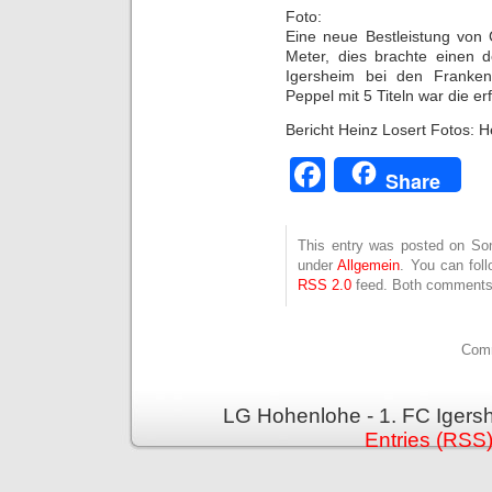
Foto:
Eine neue Bestleistung von 
Meter, dies brachte einen d
Igersheim bei den Frankenm
Peppel mit 5 Titeln war die er
Bericht Heinz Losert Fotos: H
Facebook
Share
This entry was posted on Sonn
under
Allgemein
. You can fol
RSS 2.0
feed. Both comments 
Comm
LG Hohenlohe - 1. FC Igers
Entries (RSS