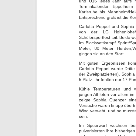
und U16 jedes Jahr aufs n
Terminkalender. Eppelheim
Karlsruhe bis Mannheim/Hei
Entsprechend groß ist die Ko
Carlotta Peppel und Sophi
von der LG Hohenlohe
Schülersportfest teil. Beide 
Im Blockwettkampf Sprint/Sp
Meter, 80 Meter Hürden,W
gingen sie an den Start.
Mit guten Ergebnissen kon
Carlotta Peppel wurde Dritt
der Zweitplatzierten), Soph
5.Platz. Ihr fehlten nur 17 Pun
Kühle Temperaturen und we
jungen Athleten vor allem im
zeigte Sophia Quenzer ein
Versuche waren knapp übert
Wind verweht, und so musste
sein.
Im Speerwurf wuchsen bei
pulverisierten ihre bisherigen