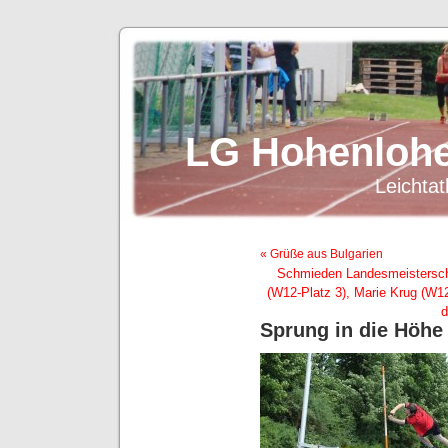
LG Hohenlohe
Leichtat
« Grüße aus Bulgarien
Schmieden Landesmeistersch
(W12-Platz 3), Marie Krug (W12
d
Sprung in die Höhe