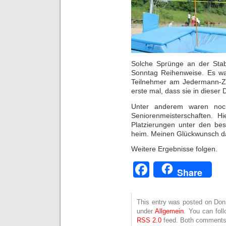
Solche Sprünge an der Sta
Sonntag Reihenweise. Es wa
Teilnehmer am Jedermann-Ze
erste mal, dass sie in dieser 
Unter anderem waren noc
Seniorenmeisterschaften. H
Platzierungen unter den be
heim. Meinen Glückwunsch d
Weitere Ergebnisse folgen.
Facebook
Share
This entry was posted on Donne
under
Allgemein
. You can fol
RSS 2.0
feed. Both comments 