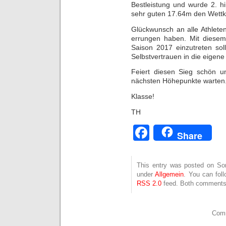
Bestleistung und wurde 2. hi
sehr guten 17.64m den Wett
Glückwunsch an alle Athlete
errungen haben. Mit diesem 
Saison 2017 einzutreten sol
Selbstvertrauen in die eigene 
Feiert diesen Sieg schön u
nächsten Höhepunkte warten
Klasse!
TH
Facebook
Share
This entry was posted on Son
under
Allgemein
. You can fol
RSS 2.0
feed. Both comments 
Comm