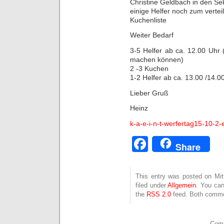
Christine Geldbach in den Se
einige Helfer noch zum vertei
Kuchenliste
Weiter Bedarf
3-5 Helfer ab ca. 12.00 Uhr 
machen können)
2 -3 Kuchen
1-2 Helfer ab ca. 13.00 /14.0
Lieber Gruß
Heinz
k-a-e-i-n-t-werfertag15-10-2
Facebook
Share
This entry was posted on Mit
filed under
Allgemein
. You can
the
RSS 2.0
feed. Both commen
Comm