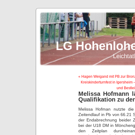
LG Hohenlohe
Leichtat
« Hagen Weigand mit PB zur Bron
Kreiskinderturnfest in Igersheim 
und Bestle
Melissa Hofmann l
Qualifikation zu d
Melissa Hofman nutzte di
Zeitendlauf in Pb von 66.21 S
der Endabrechnung beider Ze
bei der U18 DM in Mönchengl
den Zeitplan durcheina