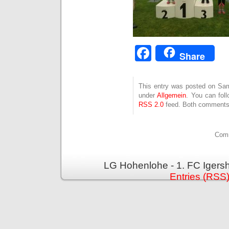
Facebook
Share
This entry was posted on Sams
under
Allgemein
. You can fol
RSS 2.0
feed. Both comments 
Comm
LG Hohenlohe - 1. FC Igers
Entries (RSS