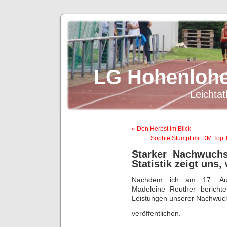
LG Hohenlohe
Leichtat
« Den Herbst im Blick
Sophie Stumpf mit DM Top 
Starker Nachwuch
Statistik zeigt uns,
Nachdem ich am 17. Aug
Madeleine Reuther bericht
Leistungen unserer Nachwuch
veröffentlichen.