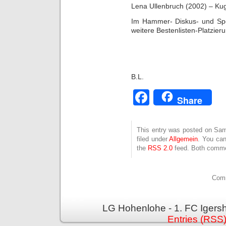
Lena Ullenbruch (2002) – Kug
Im Hammer- Diskus- und Spe
weitere Bestenlisten-Platzie
B.L.
Facebook
Share
This entry was posted on Sam
filed under
Allgemein
. You can
the
RSS 2.0
feed. Both commen
Comm
LG Hohenlohe - 1. FC Igers
Entries (RSS