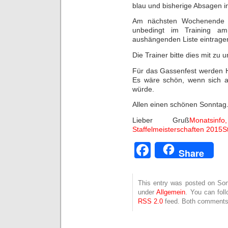
blau und bisherige Absagen in
Am nächsten Wochenende wol
unbedingt im Training a
aushängenden Liste eintrage
Die Trainer bitte dies mit zu u
Für das Gassenfest werden H
Es wäre schön, wenn sich 
würde.
Allen einen schönen Sonntag
Lieber Gruß
Monatsi
Staffelmeisterschaften 2015
S
Facebook
Share
This entry was posted on Sonn
under
Allgemein
. You can fol
RSS 2.0
feed. Both comments 