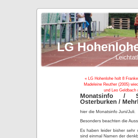
LG Hohenlohe
Leichtat
« LG Hohenlohe holt 8 Frankent
Madeleine Reuther (2005) wied
und Leo Geldbach 
Monatsinfo / St
Osterburken / Mehr
hier die Monatsinfo Juni/Juli.
Besonders beachten die Aussc
Es haben leider bisher sehr
sind einmal Namen der denkb