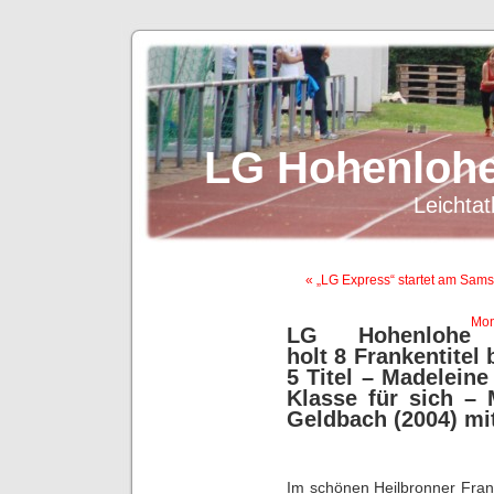
LG Hohenlohe
Leichtat
« „LG Express“ startet am Sams
Mon
LG Hohenlohe
holt 8 Frankentitel 
5 Titel – Madeleine
Klasse für sich –
Geldbach (2004) mi
Im schönen Heilbronner Fran