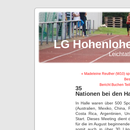
LG Hohenlohe
Leichtat
« Madeleine Reuther (W10) spri
Bes
Bericht Buchen Teil
35
Nationen bei den Ha
In Halle waren über 500 Spo
(Australien, Mexiko, China, 
Costa Rica, Argentinien, 
Start. Dieses Meeting dient 
für die im August beginnende
somit auch in über 30 Länd