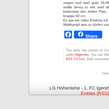
zeigen und warf gute 39,6
wollte Jenny zu viel, warf
bedeutete den dritten Platz,
knappe 60 cm.
Es war ein tolles Erlebnis m
Wettkampf sein zu dürfen und
Facebook
Share
This entry was posted on Son
under
Allgemein
. You can fol
RSS 2.0
feed. Both comments 
Comm
LG Hohenlohe - 1. FC Igers
Entries (RSS