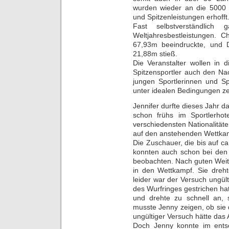
wurden wieder an die 5000 
und Spitzenleistungen erhofft
Fast selbstverständlic
Weltjahresbestleistungen. C
67,93m beeindruckte, und D
21,88m stieß.
Die Veranstalter wollen in 
Spitzensportler auch den Na
jungen Sportlerinnen und Sp
unter idealen Bedingungen ze
Jennifer durfte dieses Jahr d
schon frühs im Sportlerhote
verschiedensten Nationalitä
auf den anstehenden Wettka
Die Zuschauer, die bis auf 
konnten auch schon bei den 
beobachten. Nach guten Weite
in den Wettkampf. Sie dreht
leider war der Versuch ungült
des Wurfringes gestrichen hat.
und drehte zu schnell an, 
musste Jenny zeigen, ob sie
ungültiger Versuch hätte das
Doch Jenny konnte im entsc