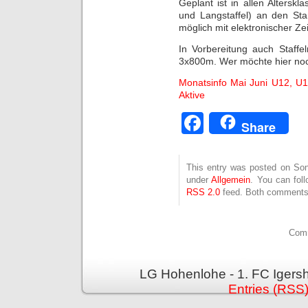
Geplant ist in allen Alterskl
und Langstaffel) an den Sta
möglich mit elektronischer Z
In Vorbereitung auch Staff
3x800m. Wer möchte hier noc
Monatsinfo Mai Juni U12, U
Aktive
Facebook
Share
This entry was posted on Sonn
under
Allgemein
. You can fol
RSS 2.0
feed. Both comments 
Comm
LG Hohenlohe - 1. FC Igers
Entries (RSS