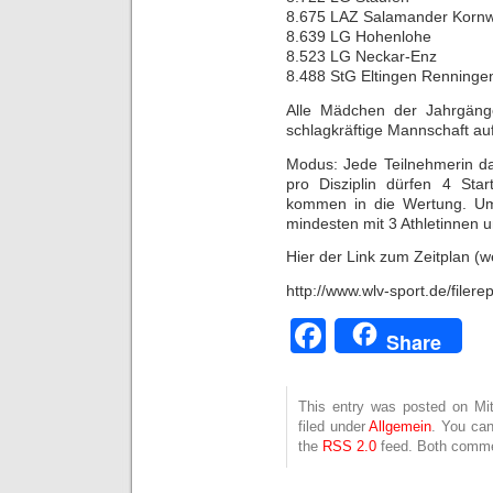
8.675 LAZ Salamander Korn
8.639 LG Hohenlohe
8.523 LG Neckar-Enz
8.488 StG Eltingen Renninge
Alle Mädchen der Jahrgäng
schlagkräftige Mannschaft au
Modus: Jede Teilnehmerin dar
pro Disziplin dürfen 4 Sta
kommen in die Wertung. Um 
mindesten mit 3 Athletinnen 
Hier der Link zum Zeitplan (w
http://www.wlv-sport.de/filer
Facebook
Share
This entry was posted on Mit
filed under
Allgemein
. You can
the
RSS 2.0
feed. Both commen