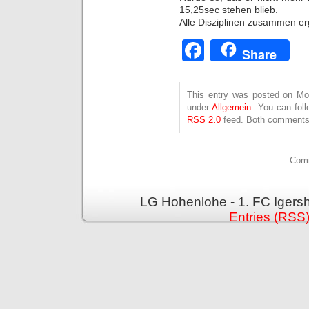
15,25sec stehen blieb.
Alle Disziplinen zusammen e
Facebook
Share
This entry was posted on Mon
under
Allgemein
. You can fol
RSS 2.0
feed. Both comments 
Comm
LG Hohenlohe - 1. FC Igers
Entries (RSS