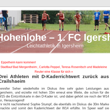
Hohenlohe – 1. FC Igers
Leichtathletik in Igersheim
« Eppelheim kann kommen!
Stadtlauf Bad Mergentheim:, Carlotta Peppel, Teresa Rosenitsch und Madeleine
Reuter eine Klasse für sich »
Drei Athleten mit D-Kaderrichtwert zurück aus
Crailshaeim
Jennifer Seher wiederholte im Diskus ihre sehr guten Leistungen aus
Igersheim, und erzielte mit hohen 33m erneut eine Weite, die schon für die
15 die Eintzrittskarte in den D-Kader ist, und dabei gehört sie noch der W14
an, Herausragend!
Ihr nicht nachstehend Sophie Stumpf, die ebenfalls im Diskus die 30m Marke
knackte und somit den Kaderrichtwert der W14 erfüllte. Im Speer warf sie