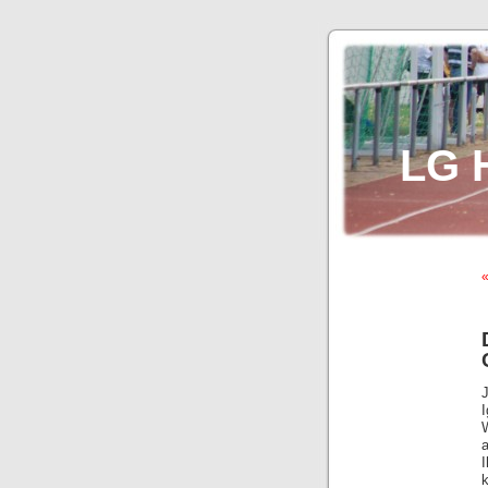
LG 
W