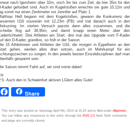
erneut nach Igersheim über 32m, noch 3m bis zum Ziel, da hier 35m für den
D-Kader gefordert sind. Auch im Kugelstoßen erreichte sie gute 10,12m und
ag somit nur einen Zentimeter vor Jennifer auf Platz 1.
Matthias Heß begann mit dem Kugelstoßen, gewann die Konkurrenz der
gesamten U16 souverän mit 12,23m (PB) und trat danach auch in den
Diskusring. Im vierten Versuch passte dann alles zusammen, und die
Scheibe flog auf 38,95m, und damit knapp einen Meter über den
Kaderrichtwert. Drei Athleten am Start, drei mal das Upgrade vom F-Kader
uf den D-Kader, grandios, so früh in der Saison.
Die 15 Athletinnen und Athleten der U16, die morgen in Eppelheim an den
Start gehen, werden alles dran setzen, auch im Mehrkampf für ein
chtungszeichen zu sorgen. In den jeweils besten Einzeldisziplinen darf man
benfalls gespannt sein.
ie Saison nimmt Fahrt auf, wir sind vorne dabei!
TH
.S. Auch den in Schweinfurt aktiven LGlern alles Gute!
Facebook
Share
This entry was posted on Samstag, April 5th, 2014 at 16:20 and is filed under
Allgemein
.
You can follow any responses to this entry through the
RSS 2.0
feed. Both comments
and pings are currently closed.