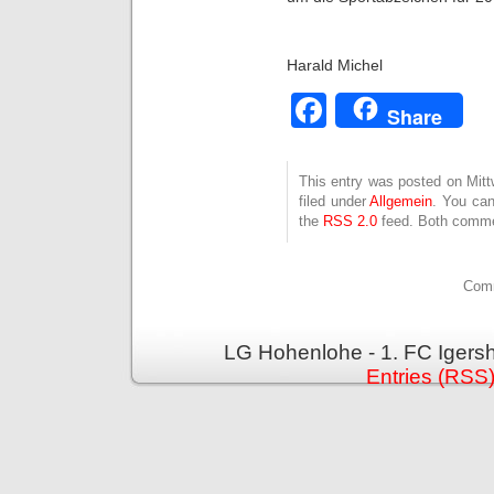
Harald Michel
Facebook
Share
This entry was posted on Mit
filed under
Allgemein
. You can
the
RSS 2.0
feed. Both commen
Comm
LG Hohenlohe - 1. FC Igers
Entries (RSS