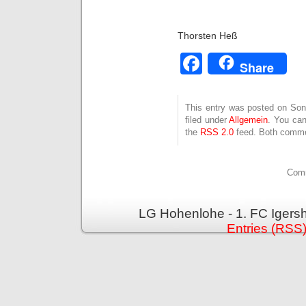
Thorsten Heß
Facebook
Share
This entry was posted on Son
filed under
Allgemein
. You can
the
RSS 2.0
feed. Both commen
Comm
LG Hohenlohe - 1. FC Igers
Entries (RSS