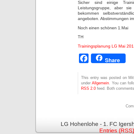
Sicher sind einige Train
Leistungsgruppe, aber sie 
bekommen selbstverständl
angeboten. Abstimmungen imme
Noch einen schönen 1.Mai
TH
Trainingsplanung LG Mai 20
Facebook
Share
This entry was posted on Mit
under
Allgemein
. You can fol
RSS 2.0
feed. Both comments 
Comm
LG Hohenlohe - 1. FC Igers
Entries (RSS