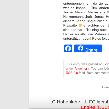
entgegennehmen, da sie au
war es knapp – Tim landet
Turner Marvon Melzer aus M
Herrenmannschaft Jonas H
diesem Abend unglaublich gu
Krawatte
erreichten den 2
sich das harte Training auc
Danke an alle, die Melanie
unterstützt haben! Fotos folg
Facebook
Share
This entry was posted on Sonn
under
Allgemein
. You can fol
RSS 2.0
feed. Both comments 
Comm
LG Hohenlohe - 1. FC Igers
Entries (RSS