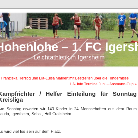
Hohenlohe – 1. FC Igers
Leichtathletik in Igersheim
 Franziska Herzog und Lia-Luisa Markert mit Bestzeiten über die Hindernisse
LA- Info Termine Juni – Ansmann-Cup »
Kampfrichter / Helfer Einteilung für Sonntag
Kreisliga
Am Sonntag erwarten wir 140 Kinder in 24 Mannschaften aus dem Raum
auda, Igersheim, Scha., Hall Crailsheim.
s wird viel los sein auf dem Platz.