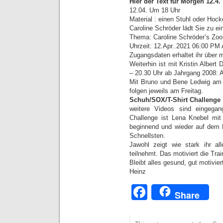
Hier der Text für Morgen 12.4.
12.04. Um 18 Uhr
Material : einen Stuhl oder Hock
Caroline Schröder lädt Sie zu e
Thema: Caroline Schröder’s Zo
Uhrzeit: 12.Apr..2021 06:00 PM
Zugangsdaten erhaltet ihr über m
Weiterhin ist mit Kristin Alber
– 20.30 Uhr ab Jahrgang 2008:
Mit Bruno und Bene Ledwig am
folgen jeweils am Freitag.
Schuh/SOX/T-Shirt Challenge
weitere Videos sind eingega
Challenge ist Lena Knebel mi
beginnend und wieder auf dem 
Schnellsten.
Jawohl zeigt wie stark ihr al
teilnehmt. Das motiviert die Trai
Bleibt alles gesund, gut motivier
Heinz
Facebook
Share