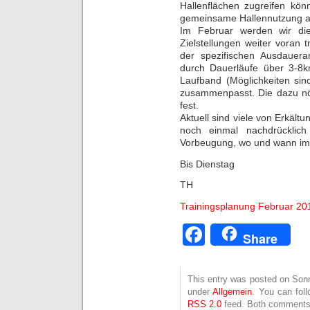
Hallenflächen zugreifen kön
gemeinsame Hallennutzung a
Im Februar werden wir die 
Zielstellungen weiter voran
der spezifischen Ausdauer
durch Dauerläufe über 3-
Laufband (Möglichkeiten sin
zusammenpasst. Die dazu nöt
fest.
Aktuell sind viele von Erkält
noch einmal nachdrücklic
Vorbeugung, wo und wann imm
Bis Dienstag
TH
Trainingsplanung Februar 2
Facebook
Share
This entry was posted on Sonnt
under
Allgemein
. You can fol
RSS 2.0
feed. Both comments 