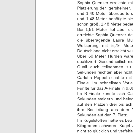
Sophia Quenzer erreichte mi
Platzierung der Igersheimer
und 1,40 Meter überquerte s
und 1,48 Meter benötigte si
schon groß, 1,48 Meter bedeu
Bei 1,51 Meter fiel aber di
erreichte Sophia Quenzer de
die überragende Laura Mül
Weitsprung mit 5,79 Met
Deutschland nicht erreicht wu
Über 60 Meter Hürden ware
qualifiziert. Gesundheitlich n
Quali auch teilnehmen zu 
Sekunden reichten aber nicht 
Carlotta Peppel schaffte m
Finale. Im schnellsten Vor
Fünfte für das A-Finale in 9,8
Im B-Finale konnte sich Ca
Sekunden steigern und belegt
auf den Plätzen drei bis ac
ihre Bestleitung aus dem
Sekunden auf den 7. Platz.
Im Kugelstoßen hatte es Leo
Kilogramm schweren Kugel 
nicht so glücklich und verfeh