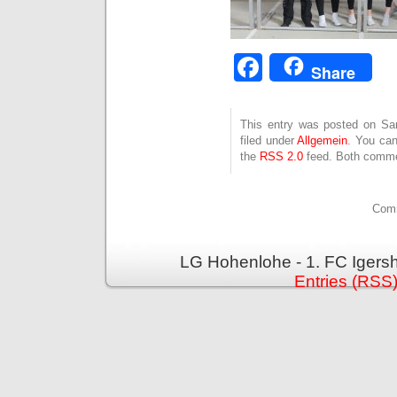
Facebook
Share
This entry was posted on Sam
filed under
Allgemein
. You can
the
RSS 2.0
feed. Both commen
Comm
LG Hohenlohe - 1. FC Igers
Entries (RSS