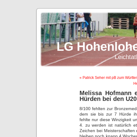
LG Hohenlohe
Leichtat
« Patrick Seher mit pB zum Württ
He
Melissa Hofmann e
Hürden bei den U2
8/100 fehlten zur Bronzemeda
dem sie bis zur 7 Hürde i
fehlte nur diese Winzigkeit
4. zu werden ist natürlich et
Zeichen bei Meisterschaften 
bleiben noch knapp 4 Wochen