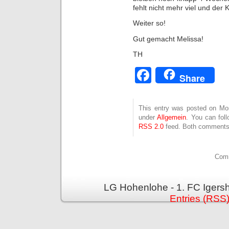
fehlt nicht mehr viel und der
Weiter so!
Gut gemacht Melissa!
TH
Facebook
Share
This entry was posted on Mon
under
Allgemein
. You can fol
RSS 2.0
feed. Both comments 
Comm
LG Hohenlohe - 1. FC Igers
Entries (RSS