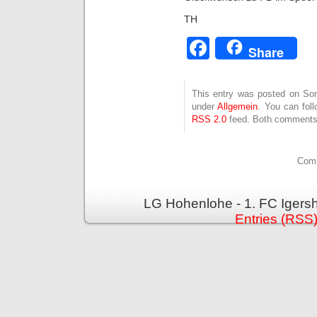
TH
Facebook
Share
This entry was posted on Son
under
Allgemein
. You can fol
RSS 2.0
feed. Both comments 
Comm
LG Hohenlohe - 1. FC Igers
Entries (RSS