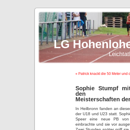
LG Hohenlohe
Leichtat
« Patrick knackt die 50 Meter und
Sophie Stumpf mit
den Baden-W
Meisterschaften de
In Heilbronn fanden an die
der U18 und U23 statt. Soph
Speer eine neue PB von 
einbrachte und sie vor ausge
Zwei Stunden später griff sie