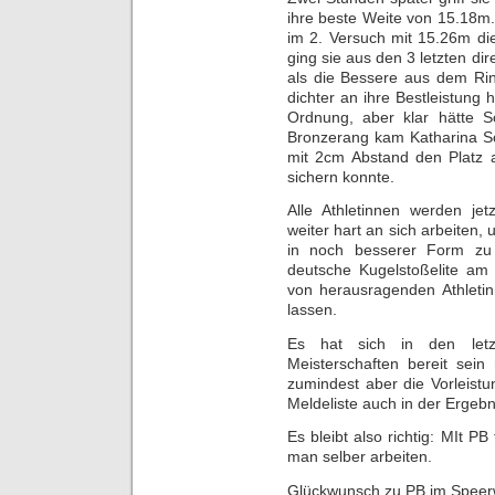
ihre beste Weite von 15.18m. 
im 2. Versuch mit 15.26m di
ging sie aus den 3 letzten d
als die Bessere aus dem Rin
dichter an ihre Bestleistung 
Ordnung, aber klar hätte S
Bronzerang kam Katharina Sc
mit 2cm Abstand den Platz 
sichern konnte.
Alle Athletinnen werden jet
weiter hart an sich arbeiten,
in noch besserer Form zu 
deutsche Kugelstoßelite am 
von herausragenden Athletin
lassen.
Es hat sich in den let
Meisterschaften bereit sein
zumindest aber die Vorleistu
Meldeliste auch in der Ergebni
Es bleibt also richtig: MIt 
man selber arbeiten.
Glückwunsch zu PB im Speerw