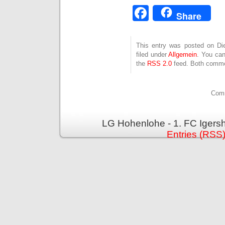
Facebook
Share
This entry was posted on Die
filed under
Allgemein
. You can
the
RSS 2.0
feed. Both commen
Comm
LG Hohenlohe - 1. FC Igers
Entries (RSS