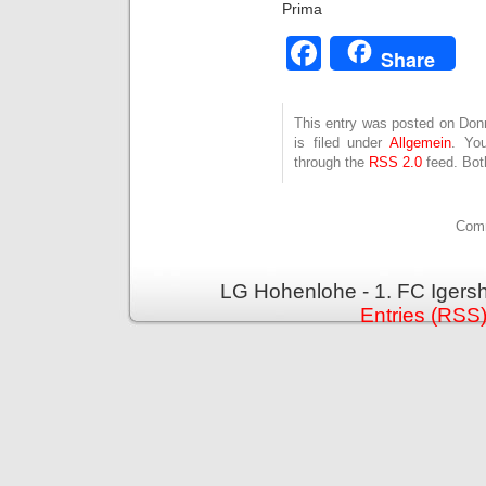
Prima
Facebook
Share
This entry was posted on Don
is filed under
Allgemein
. Yo
through the
RSS 2.0
feed. Bot
Comm
LG Hohenlohe - 1. FC Igers
Entries (RSS