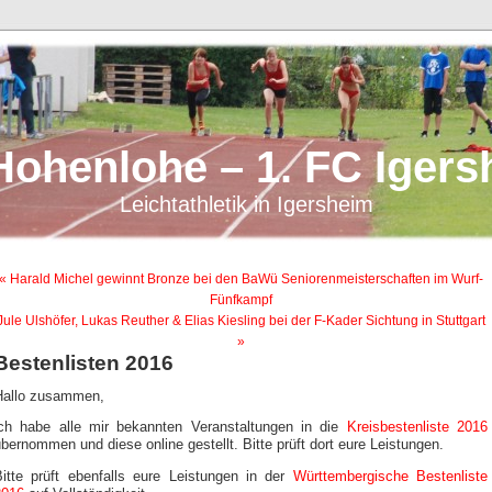
Hohenlohe – 1. FC Igers
Leichtathletik in Igersheim
« Harald Michel gewinnt Bronze bei den BaWü Seniorenmeisterschaften im Wurf-
Fünfkampf
Jule Ulshöfer, Lukas Reuther & Elias Kiesling bei der F-Kader Sichtung in Stuttgart
»
Bestenlisten 2016
Hallo zusammen,
ich habe alle mir bekannten Veranstaltungen in die
Kreisbestenliste 2016
bernommen und diese online gestellt. Bitte prüft dort eure Leistungen.
Bitte prüft ebenfalls eure Leistungen in der
Württembergische Bestenliste