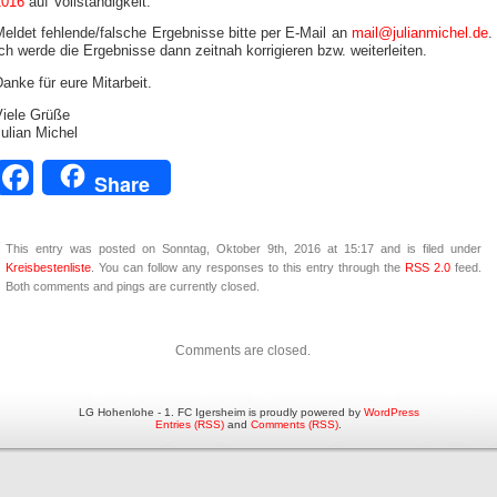
2016
auf Vollständigkeit.
eldet fehlende/falsche Ergebnisse bitte per E-Mail an
mail@julianmichel.de
.
ch werde die Ergebnisse dann zeitnah korrigieren bzw. weiterleiten.
anke für eure Mitarbeit.
Viele Grüße
ulian Michel
Facebook
Share
This entry was posted on Sonntag, Oktober 9th, 2016 at 15:17 and is filed under
Kreisbestenliste
. You can follow any responses to this entry through the
RSS 2.0
feed.
Both comments and pings are currently closed.
Comments are closed.
LG Hohenlohe - 1. FC Igersheim is proudly powered by
WordPress
Entries (RSS)
and
Comments (RSS)
.