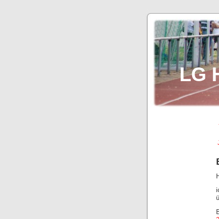
LG 
ü