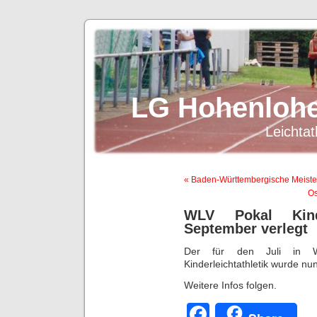
LG Hohenlohe
Leichtat
« Baden-Württembergische Meiste
Os
WLV Pokal Kinde
September verlegt
Der für den Juli in W
Kinderleichtathletik wurde nu
Weitere Infos folgen.
Facebook