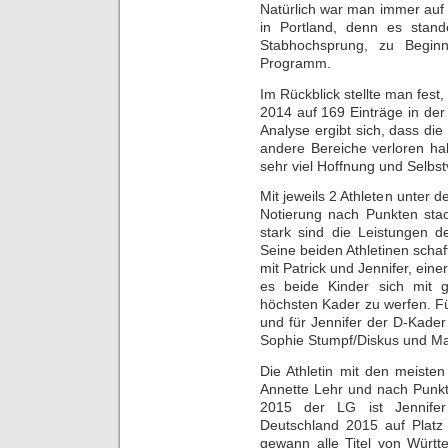
Natürlich war man immer auf
in Portland, denn es stan
Stabhochsprung, zu Begin
Programm.
Im Rückblick stellte man fes
2014 auf 169 Einträge in der 
Analyse ergibt sich, dass di
andere Bereiche verloren ha
sehr viel Hoffnung und Selbst
Mit jeweils 2 Athleten unter
Notierung nach Punkten stac
stark sind die Leistungen d
Seine beiden Athletinen scha
mit Patrick und Jennifer, ein
es beide Kinder sich mit g
höchsten Kader zu werfen. Fü
und für Jennifer der D-Kade
Sophie Stumpf/Diskus und Ma
Die Athletin mit den meisten
Annette Lehr und nach Punkte
2015 der LG ist Jennifer
Deutschland 2015 auf Platz
gewann alle Titel von Würt