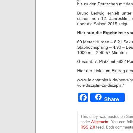
bis zu den Deutschen mit de
Bruno Ledwig erhielt unte
seinen nun 12. Jahresfilm, 
über die Saison 2015 zeigt.
Hier nun die Ergebnisse vo
60 Meter Hürden – 8,21 Sek
Stabhochsprung – 4,90 – Best
1000 m – 2:40,57 Minuten
Gesamt: 7. Platz mit 5832 P
Hier der Link zum Eintrag de
/www.leichtathletik.de/news/n
von-disziplin-zu-disziplin/
Facebook
Share
This entry was posted on Sonn
under
Allgemein
. You can fol
RSS 2.0
feed. Both comments 