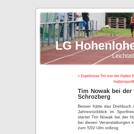
LG Hohenlohe
Leichtat
« Ergebnisse Tim von der Hallen
Hallensportf
Tim Nowak bei der
Schrozberg
Besser hätte das Drehbuch n
Jahresrückblick im Sporth
startet Tim Nowak bei der H
bei diesen Veranstaltungen 
zum SSV Ulm vollzog.