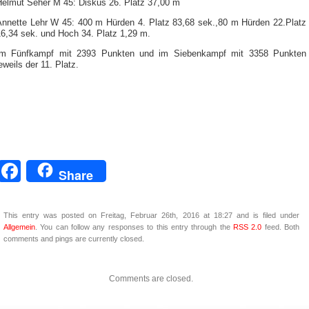
Helmut Seher M 45: Diskus 26. Platz 37,00 m
Annette Lehr W 45: 400 m Hürden 4. Platz 83,68 sek.,80 m Hürden 22.Platz
16,34 sek. und Hoch 34. Platz 1,29 m.
Im Fünfkampf mit 2393 Punkten und im Siebenkampf mit 3358 Punkten
eweils der 11. Platz.
Facebook
Share
This entry was posted on Freitag, Februar 26th, 2016 at 18:27 and is filed under
Allgemein
. You can follow any responses to this entry through the
RSS 2.0
feed. Both
comments and pings are currently closed.
Comments are closed.