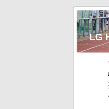
LG 
«
v
d
W