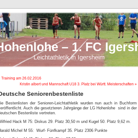
Hohenlohe – 1. FC Igers
Leichtathletik in Igersheim
 Training am 26.02.2016
Kristin albert und Mannschaft U18 3. Platz bei Württ. Meisterschaften »
Deutsche Seniorenbestenliste
die Bestenlisten der Senioren-Leichtathletik wurden nun auch in Buchform
eröffentlicht. Auch die gesetzteren Jahrgänge der LG Hohenlohe sind in der
eutschen Bestenliste vertreten.
ilfried Hack M 75: Diskus 29. Platz 30,50 m und Kugel 50. Platz 9,62 m.
Harald Michel M 55: Wurf- Fünfkampf 35. Platz 2306 Punkte