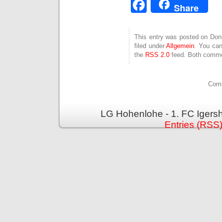
Facebook
Share
This entry was posted on Donn
filed under
Allgemein
. You can
the
RSS 2.0
feed. Both commen
Comm
LG Hohenlohe - 1. FC Igers
Entries (RSS