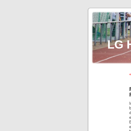
LG 
«
d
e