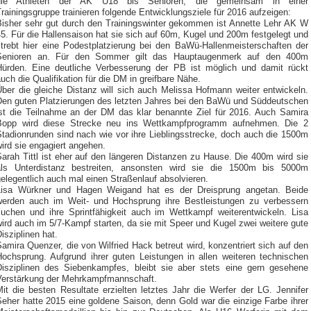
die Athleten der AK U18 bis Senioren, die gemeinsam in einer
rainingsgruppe trainieren folgende Entwicklungsziele für 2016 aufzeigen:
Bisher sehr gut durch den Trainingswinter gekommen ist Annette Lehr AK W
5. Für die Hallensaison hat sie sich auf 60m, Kugel und 200m festgelegt und
strebt hier eine Podestplatzierung bei den BaWü-Hallenmeisterschaften der
Senioren an. Für den Sommer gilt das Hauptaugenmerk auf den 400m
Hürden. Eine deutliche Verbesserung der PB ist möglich und damit rückt
uch die Qualifikation für die DM in greifbare Nähe.
Über die gleiche Distanz will sich auch Melissa Hofmann weiter entwickeln.
Den guten Platzierungen des letzten Jahres bei den BaWü und Süddeutschen
ist die Teilnahme an der DM das klar benannte Ziel für 2016. Auch Samira
Bopp wird diese Strecke neu ins Wettkampfprogramm aufnehmen. Die 2
Stadionrunden sind nach wie vor ihre Lieblingsstrecke, doch auch die 1500m
ird sie engagiert angehen.
arah Tittl ist eher auf den längeren Distanzen zu Hause. Die 400m wird sie
als Unterdistanz bestreiten, ansonsten wird sie die 1500m bis 5000m
elegentlich auch mal einen Straßenlauf absolvieren.
Lisa Würkner und Hagen Weigand hat es der Dreisprung angetan. Beide
werden auch im Weit- und Hochsprung ihre Bestleistungen zu verbessern
suchen und ihre Sprintfähigkeit auch im Wettkampf weiterentwickeln. Lisa
ird auch im 5/7-Kampf starten, da sie mit Speer und Kugel zwei weitere gute
isziplinen hat.
amira Quenzer, die von Wilfried Hack betreut wird, konzentriert sich auf den
Hochsprung. Aufgrund ihrer guten Leistungen in allen weiteren technischen
Disziplinen des Siebenkampfes, bleibt sie aber stets eine gern gesehene
Verstärkung der Mehrkampfmannschaft.
it die besten Resultate erzielten letztes Jahr die Werfer der LG. Jennifer
eher hatte 2015 eine goldene Saison, denn Gold war die einzige Farbe ihrer