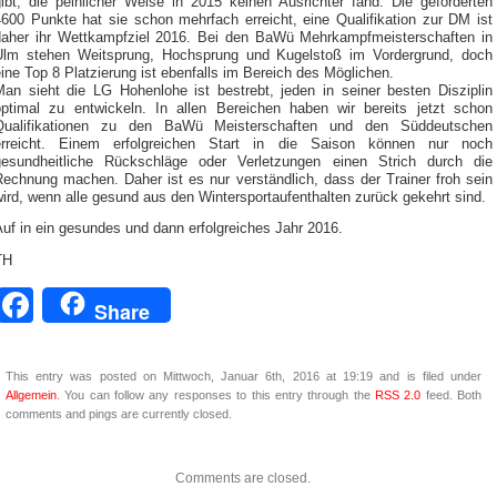
gibt, die peinlicher Weise in 2015 keinen Ausrichter fand. Die geforderten
4600 Punkte hat sie schon mehrfach erreicht, eine Qualifikation zur DM ist
daher ihr Wettkampfziel 2016. Bei den BaWü Mehrkampfmeisterschaften in
Ulm stehen Weitsprung, Hochsprung und Kugelstoß im Vordergrund, doch
ine Top 8 Platzierung ist ebenfalls im Bereich des Möglichen.
Man sieht die LG Hohenlohe ist bestrebt, jeden in seiner besten Disziplin
optimal zu entwickeln. In allen Bereichen haben wir bereits jetzt schon
Qualifikationen zu den BaWü Meisterschaften und den Süddeutschen
erreicht. Einem erfolgreichen Start in die Saison können nur noch
gesundheitliche Rückschläge oder Verletzungen einen Strich durch die
Rechnung machen. Daher ist es nur verständlich, dass der Trainer froh sein
ird, wenn alle gesund aus den Wintersportaufenthalten zurück gekehrt sind.
uf in ein gesundes und dann erfolgreiches Jahr 2016.
TH
Facebook
Share
This entry was posted on Mittwoch, Januar 6th, 2016 at 19:19 and is filed under
Allgemein
. You can follow any responses to this entry through the
RSS 2.0
feed. Both
comments and pings are currently closed.
Comments are closed.