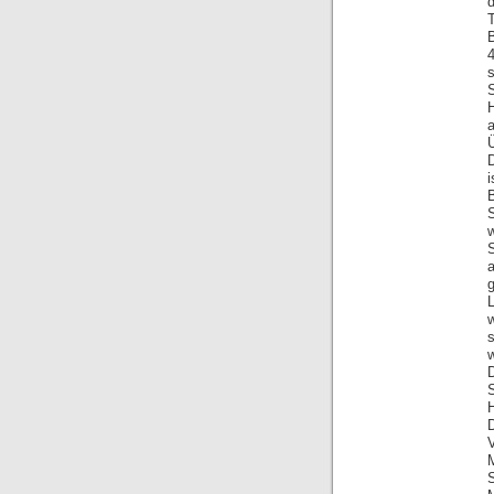
T
4
a
w
S
g
w
D
S
M
S