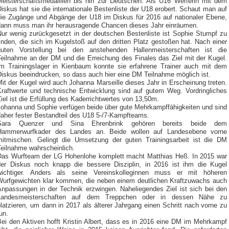
Meisterschaftsmedaillien bis hin zur Deutschen. Als U16 Werferin mit dem
iskus hat sie die internationale Bestenliste der U18 erobert. Schaut man auf
die Zugänge und Abgänge der U18 im Diskus für 2016 auf nationaler Ebene,
dann muss man ihr herausragende Chancen dieses Jahr einräumen.
Nur wenig zurückgesetzt in der deutschen Bestenliste ist Sophie Stumpf zu
inden, die sich im Kugelstoß auf den dritten Platz gestoßen hat. Nach einer
guten Vorstellung bei den anstehenden Hallenmeisterschaften ist die
Teilnahme an der DM und die Erreichung des Finales das Ziel mit der Kugel.
Im Trainingslager in Kienbaum konnte sie erfahrene Trainer auch mit dem
Diskus beeindrucken, so dass auch hier eine DM Teilnahme möglich ist.
it der Kugel wird auch Johanna Marseille dieses Jahr in Erscheinung treten.
Kraftwerte und technische Entwicklung sind auf gutem Weg. Vordringliches
iel ist die Erfüllung des Kaderrichtwertes von 13,50m.
Johanna und Sophie verfügen beide über gute Mehrkampffähigkeiten und sind
daher fester Bestandteil des U18 5-/7-Kampfteams.
Sara Quenzer und Sina Ehrenbrink gehören bereits beide dem
Hammerwurfkader des Landes an. Beide wollen auf Landesebene vorne
mitmischen. Gelingt die Umsetzung der guten Trainingsarbeit ist die DM
Teilnahme wahrscheinlich.
Das Wurfteam der LG Hohenlohe komplett macht Matthias Heß. In 2015 war
der Diskus noch knapp die bessere Disziplin, in 2016 ist ihm die Kugel
wichtiger. Anders als seine Vereinskolleginnen muss er mit höheren
Wurfgewichten klar kommen, die neben einem deutlichen Kraftzuwachs auch
Anpassungen in der Technik erzwingen. Naheliegendes Ziel ist sich bei den
Landesmeisterschaften auf dem Treppchen oder in dessen Nähe zu
latzieren, um dann in 2017 als älterer Jahrgang einen Schritt nach vorne zu
un.
Bei den Aktiven hofft Kristin Albert, dass es in 2016 eine DM im Mehrkampf