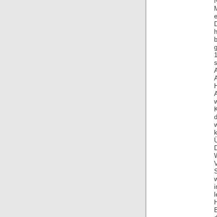
e
h
b
A
w
K
H