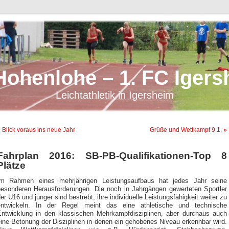
Hohenlohe – 1. FC Igers
Leichtathletik in Igersheim
 Blick voraus ins neue Jahr
Grüße und Wettkampf 9.1. »
Fahrplan 2016: SB-PB-Qualifikationen-Top 8
Plätze
Im Rahmen eines mehrjährigen Leistungsaufbaus hat jedes Jahr seine
besonderen Herausforderungen. Die noch in Jahrgängen gewerteten Sportler
er U16 und jünger sind bestrebt, ihre individuelle Leistungsfähigkeit weiter zu
entwickeln. In der Regel meint das eine athletische und technische
Entwicklung in den klassischen Mehrkampfdisziplinen, aber durchaus auch
ine Betonung der Disziplinen in denen ein gehobenes Niveau erkennbar wird.