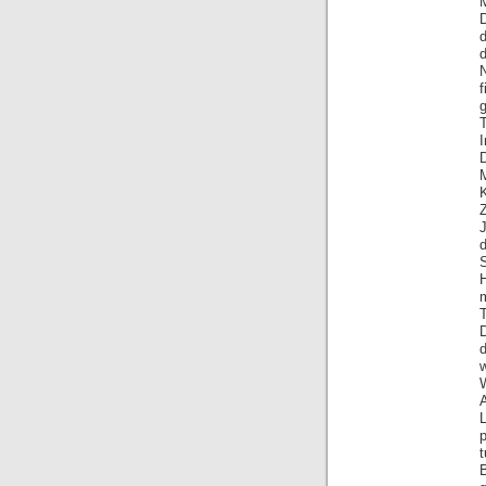
D
f
M
Z
p
t