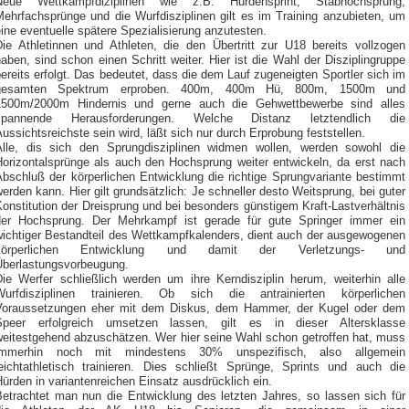
Neue Wettkampfdiziplinen wie z.B. Hürdensprint, Stabhochsprung,
Mehrfachsprünge und die Wurfdisziplinen gilt es im Training anzubieten, um
ine eventuelle spätere Spezialisierung anzutesten.
Die Athletinnen und Athleten, die den Übertritt zur U18 bereits vollzogen
aben, sind schon einen Schritt weiter. Hier ist die Wahl der Disziplingruppe
ereits erfolgt. Das bedeutet, dass die dem Lauf zugeneigten Sportler sich im
gesamten Spektrum erproben. 400m, 400m Hü, 800m, 1500m und
1500m/2000m Hindernis und gerne auch die Gehwettbewerbe sind alles
spannende Herausforderungen. Welche Distanz letztendlich die
ussichtsreichste sein wird, läßt sich nur durch Erprobung feststellen.
Alle, dis sich den Sprungdisziplinen widmen wollen, werden sowohl die
Horizontalsprünge als auch den Hochsprung weiter entwickeln, da erst nach
Abschluß der körperlichen Entwicklung die richtige Sprungvariante bestimmt
erden kann. Hier gilt grundsätzlich: Je schneller desto Weitsprung, bei guter
onstitution der Dreisprung und bei besonders günstigem Kraft-Lastverhältnis
der Hochsprung. Der Mehrkampf ist gerade für gute Springer immer ein
wichtiger Bestandteil des Wettkampfkalenders, dient auch der ausgewogenen
körperlichen Entwicklung und damit der Verletzungs- und
Überlastungsvorbeugung.
Die Werfer schließlich werden um ihre Kerndisziplin herum, weiterhin alle
Wurfdisziplinen trainieren. Ob sich die antrainierten körperlichen
Voraussetzungen eher mit dem Diskus, dem Hammer, der Kugel oder dem
Speer erfolgreich umsetzen lassen, gilt es in dieser Altersklasse
weitestgehend abzuschätzen. Wer hier seine Wahl schon getroffen hat, muss
immerhin noch mit mindestens 30% unspezifisch, also allgemein
leichtathletisch trainieren. Dies schließt Sprünge, Sprints und auch die
ürden in variantenreichen Einsatz ausdrücklich ein.
Betrachtet man nun die Entwicklung des letzten Jahres, so lassen sich für