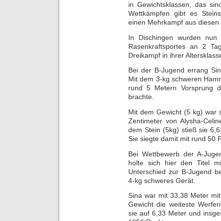
in Gewichtsklassen, das sin
Wettkämpfen gibt es Stein
einen Mehrkampf aus diesen dr
In Dischingen wurden nun 
Rasenkraftsportes an 2 Tag
Dreikampf in ihrer Altersklas
Bei der B-Jugend errang Sin
Mit dem 3-kg schweren Hamme
rund 5 Metern Vorsprung di
brachte.
Mit dem Gewicht (5 kg) war 
Zentimeter von Alysha-Celin
dem Stein (5kg) stieß sie 6
Sie siegte damit mit rund 50
Bei Wettbewerb der A-Juge
holte sich hier den Titel 
Unterschied zur B-Jugend b
4-kg schweres Gerät.
Sina war mit 33,38 Meter m
Gewicht die weiteste Werfer
sie auf 6,33 Meter und insg