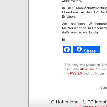
1856 Punkte.
In der Mannschaftswertun
Ehrenbrink an den TV Disc
Erfolgen.
Am nächsten Wochenend
Meisterschaften im Rasenkraf
dafür ebenso viel Erfolg.
hl
Facebook
Share
This entry was posted on Dien
filed under
Allgemein
. You can
the
RSS 2.0
feed. Both commen
Comm
LG Hohenlohe - 1. FC Igers