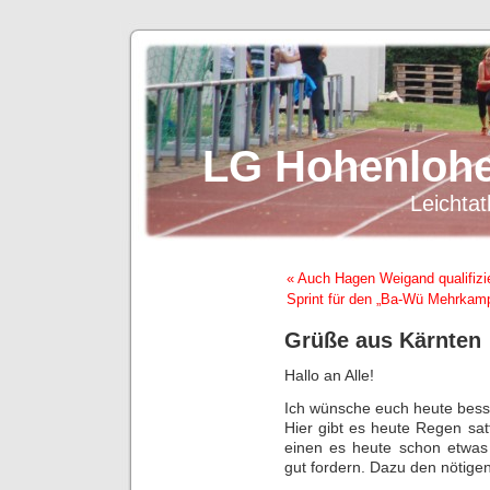
LG Hohenlohe
Leichtat
« Auch Hagen Weigand qualifizi
Sprint für den „Ba-Wü Mehrkamp
Grüße aus Kärnten
Hallo an Alle!
Ich wünsche euch heute bess
Hier gibt es heute Regen sa
einen es heute schon etwas 
gut fordern. Dazu den nötige