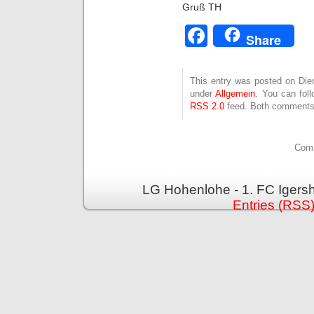
Gruß TH
Facebook
Share
This entry was posted on Dien
under
Allgemein
. You can fol
RSS 2.0
feed. Both comments 
Comm
LG Hohenlohe - 1. FC Igers
Entries (RSS