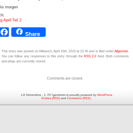
Bis morgen
TH
g April Teil 2
Facebook
Share
This entry was posted on Mittwoch, April 15th, 2015 at 22:45 and is filed under
Allgemein
.
You can follow any responses to this entry through the
RSS 2.0
feed. Both comments
and pings are currently closed.
Comments are closed.
LG Hohenlohe - 1. FC Igersheim is proudly powered by
WordPress
Entries (RSS)
and
Comments (RSS)
.