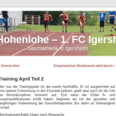
Hohenlohe – 1. FC Igers
Leichtathletik in Igersheim
 Diverse Infos
Ereignisreiches Wochenende steht bevor! »
Training April Teil 2
ier nun der Trainingsplan für die zweite Aprilhälfte. Er ist ausgerichtet auf
ine weitere Entwicklung in den Einzeldisziplinen, greift aber auch für die U16
die Blockdisziplinen vermehrt auf. Erst wenn die U16er A- und
Zusatzqualifikationen erfüllt haben, beginnen wir mit der gezielten und
angfristigen Vorbereitung der Saisonhöhepunkte. Bis dahin ist Vielseitigkeit
Trumpf.
eimtrainingsinhalte folgen nach Absprache.