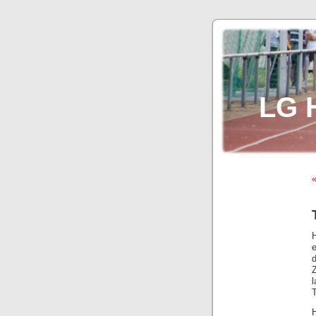
LG 
«
H
e
l
H