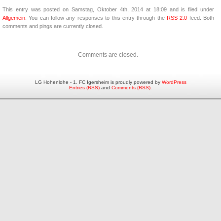
This entry was posted on Samstag, Oktober 4th, 2014 at 18:09 and is filed under
Allgemein
. You can follow any responses to this entry through the
RSS 2.0
feed. Both
comments and pings are currently closed.
Comments are closed.
LG Hohenlohe - 1. FC Igersheim is proudly powered by
WordPress
Entries (RSS)
and
Comments (RSS)
.