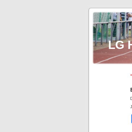
LG 
J